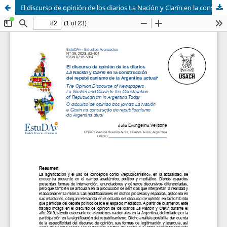
El discurso de opinión de los diarios La Nación y Clarín en la construcción del republicanismo de la Argentina actual