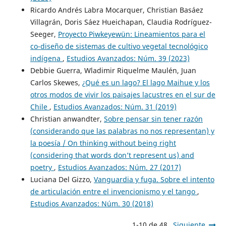
Ricardo Andrés Labra Mocarquer, Christian Basáez
Villagrán, Doris Sáez Hueichapan, Claudia Rodríguez-
Seeger,
Proyecto Piwkeyewün: Lineamientos para el
co-diseño de sistemas de cultivo vegetal tecnológico
indígena
,
Estudios Avanzados: Núm. 39 (2023)
Debbie Guerra, Wladimir Riquelme Maulén, Juan
Carlos Skewes,
¿Qué es un lago? El lago Maihue y los
otros modos de vivir los paisajes lacustres en el sur de
Chile
,
Estudios Avanzados: Núm. 31 (2019)
Christian anwandter,
Sobre pensar sin tener razón
(considerando que las palabras no nos representan) y
la poesía / On thinking without being right
(considering that words don’t represent us) and
poetry
,
Estudios Avanzados: Núm. 27 (2017)
Luciana Del Gizzo,
Vanguardia y fuga. Sobre el intento
de articulación entre el invencionismo y el tango
,
Estudios Avanzados: Núm. 30 (2018)
1-10 de 48
Siguiente