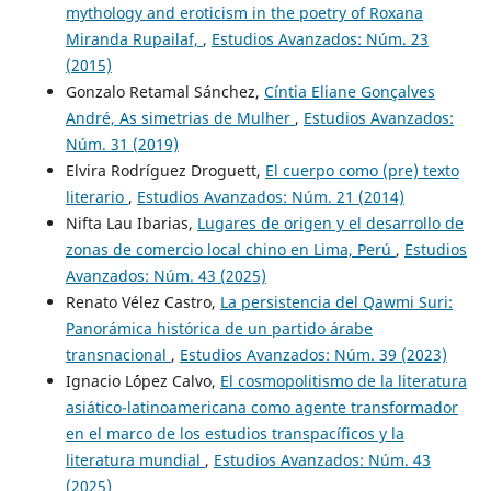
mythology and eroticism in the poetry of Roxana
Miranda Rupailaf,
,
Estudios Avanzados: Núm. 23
(2015)
Gonzalo Retamal Sánchez,
Cíntia Eliane Gonçalves
André, As simetrias de Mulher
,
Estudios Avanzados:
Núm. 31 (2019)
Elvira Rodríguez Droguett,
El cuerpo como (pre) texto
literario
,
Estudios Avanzados: Núm. 21 (2014)
Nifta Lau Ibarias,
Lugares de origen y el desarrollo de
zonas de comercio local chino en Lima, Perú
,
Estudios
Avanzados: Núm. 43 (2025)
Renato Vélez Castro,
La persistencia del Qawmi Suri:
Panorámica histórica de un partido árabe
transnacional
,
Estudios Avanzados: Núm. 39 (2023)
Ignacio L´ópez Calvo,
El cosmopolitismo de la literatura
asiático-latinoamericana como agente transformador
en el marco de los estudios transpacíficos y la
literatura mundial
,
Estudios Avanzados: Núm. 43
(2025)