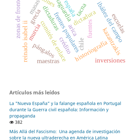
zonas de fronteras
retaguardia
masas
españa
ibáñez del campo
tacna
dictaduras
grecia
dictadura
frentes populares
escuelas
fuentes
comités de enlace
reinado isabel ii
murcia
arica
kazantzakis
crédito
chile
historiografía
pángalos
inversiones
maestras
Artículos más leídos
La "Nueva España” y la falange española en Portugal
durante la Guerra civil española: Información y
propaganda
382
Más Allá del Fascismo: Una agenda de investigación
sobre la nueva ultraderecha en América Latina