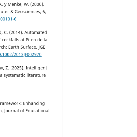
 K. y Menke, W. (2000).
puter & Geosciences, 6,
)00101-6
rd, C. (2014). Automated
 rockfalls at Piton de la
ch: Earth Surface. JGE
10.1002/2013JF002970
, Z. (2025). Intelligent
a systematic literature
 framework: Enhancing
n. Journal of Educational