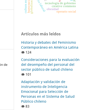
cultura audiovisual
burocracia sindical
conflicto laboral
globalización
tecnología de gobierno
creative commons
obesidad
operario social
Artículos más leídos
Historia y debates del Feminismo
Contemporáneo en América Latina
124
Consideraciones para la evaluación
del desempeño del personal del
ón de
sector público de salud chileno
101
Adaptación y validación de
instrumento de Inteligencia
Emocional para Selección de
Personas en el Sistema de Salud
Público chileno
83