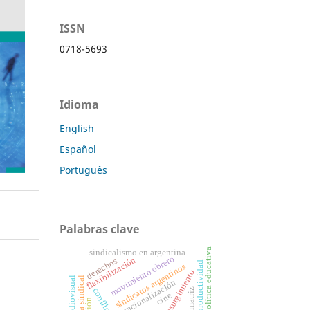
ISSN
0718-5693
Idioma
English
Español
Português
Palabras clave
política educativa
sindicalismo en argentina
movimiento obrero
flexibilización
derechos
productividad
sindicatos argentinos
resurgimiento
racionalización
matriz
cine