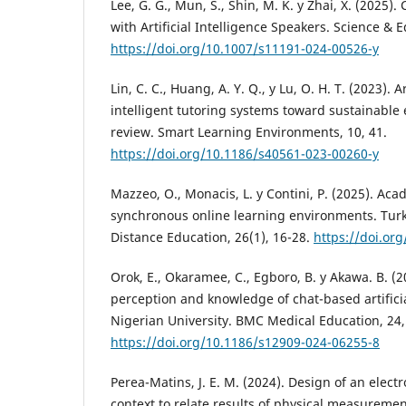
Lee, G. G., Mun, S., Shin, M. K. y Zhai, X. (2025).
with Artificial Intelligence Speakers. Science & 
https://doi.org/10.1007/s11191-024-00526-y
Lin, C. C., Huang, A. Y. Q., y Lu, O. H. T. (2023). Ar
intelligent tutoring systems toward sustainable 
review. Smart Learning Environments, 10, 41.
https://doi.org/10.1186/s40561-023-00260-y
Mazzeo, O., Monacis, L. y Contini, P. (2025). Aca
synchronous online learning environments. Turk
Distance Education, 26(1), 16-28.
https://doi.or
Orok, E., Okaramee, C., Egboro, B. y Akawa. B. (
perception and knowledge of chat-based artificial
Nigerian University. BMC Medical Education, 24,
https://doi.org/10.1186/s12909-024-06255-8
Perea-Matins, J. E. M. (2024). Design of an elect
context to relate results of physical measuremen