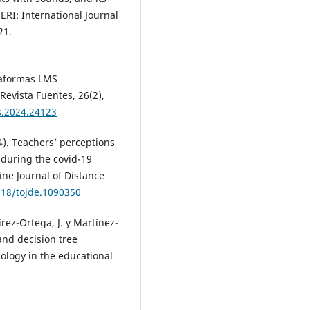
ERI: International Journal
21.
ataformas LMS
Revista Fuentes, 26(2),
s.2024.24123
4). Teachers’ perceptions
during the covid-19
ne Journal of Distance
718/tojde.1090350
rez-Ortega, J. y Martínez-
and decision tree
ology in the educational