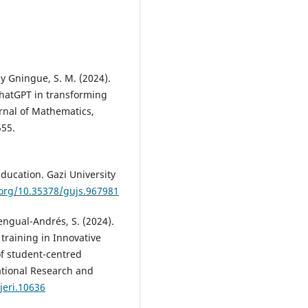
 y Gningue, S. M. (2024).
ChatGPT in transforming
rnal of Mathematics,
555.
Education. Gazi University
.org/10.35378/gujs.967981
engual-Andrés, S. (2024).
 training in Innovative
f student-centred
cational Research and
jeri.10636