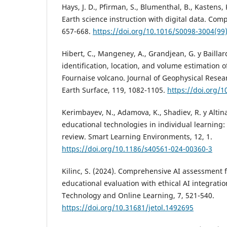
Hays, J. D., Pfirman, S., Blumenthal, B., Kastens,
Earth science instruction with digital data. Com
657-668.
https://doi.org/10.1016/S0098-3004(99
Hibert, C., Mangeney, A., Grandjean, G. y Bailla
identification, location, and volume estimation of
Fournaise volcano. Journal of Geophysical Resear
Earth Surface, 119, 1082-1105.
https://doi.org/
Kerimbayev, N., Adamova, K., Shadiev, R. y Altinay
educational technologies in individual learning: 
review. Smart Learning Environments, 12, 1.
https://doi.org/10.1186/s40561-024-00360-3
Kilinc, S. (2024). Comprehensive AI assessment
educational evaluation with ethical AI integratio
Technology and Online Learning, 7, 521-540.
https://doi.org/10.31681/jetol.1492695