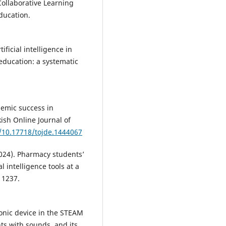
 Collaborative Learning
Education.
tificial intelligence in
education: a systematic
demic success in
ish Online Journal of
g/10.17718/tojde.1444067
2024). Pharmacy students’
 intelligence tools at a
 1237.
ronic device in the STEAM
ts with sounds, and its