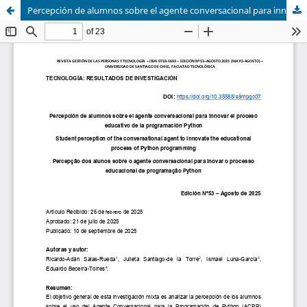
Percepción de alumnos sobre el agente conversacional para innovar el proceso educativo de la programación Python