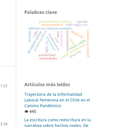
Palabras clave
pensamiento católico
nación
antropometría
chile siglo xix
editores en ciencias sociales
mapuche
prisión política
cuba
dictadura militar
prensa de mujeres
comunicación
revistas
resistencia
raza
intelectuales
intelectual
cine
chile
eliseo verón
siglo xx
campo intelectual
discurso
solidaridad
identidades
Artículos más leídos
1-22
Trayectoria de la Informalidad
Laboral Femenina en el Chile en el
Camino Pandémico
445
La escritura como reescritura en la
23-39
narrativa sobre hechos reales. De