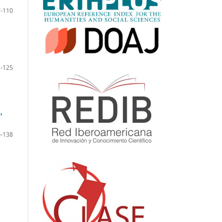
-110
-125
,
-138