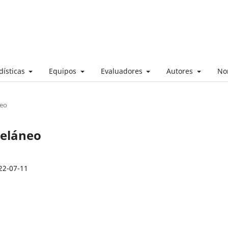
dísticas
Equipos
Evaluadores
Autores
No
neo
celáneo
22-07-11