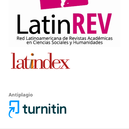
Antiplagio