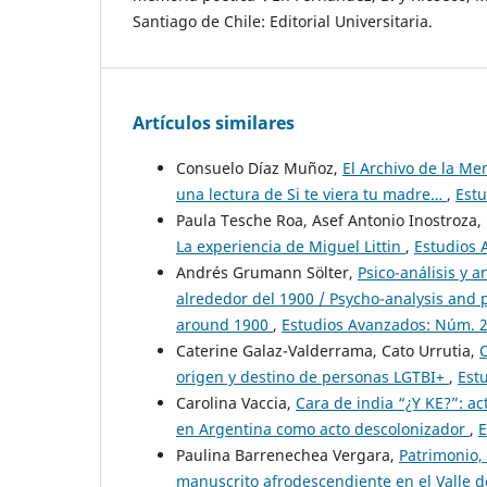
Santiago de Chile: Editorial Universitaria.
Artículos similares
Consuelo Díaz Muñoz,
El Archivo de la Me
una lectura de Si te viera tu madre…
,
Estu
Paula Tesche Roa, Asef Antonio Inostroza
La experiencia de Miguel Littin
,
Estudios 
Andrés Grumann Sölter,
Psico-análisis y a
alrededor del 1900 / Psycho-analysis and 
around 1900
,
Estudios Avanzados: Núm. 2
Caterine Galaz-Valderrama, Cato Urrutia,
origen y destino de personas LGTBI+
,
Est
Carolina Vaccia,
Cara de india “¿Y KE?”: a
en Argentina como acto descolonizador
,
E
Paulina Barrenechea Vergara,
Patrimonio, 
manuscrito afrodescendiente en el Valle de