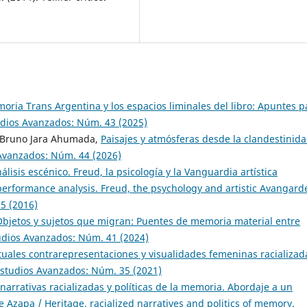
moria Trans Argentina y los espacios liminales del libro: Apuntes p
dios Avanzados: Núm. 43 (2025)
, Bruno Jara Ahumada,
Paisajes y atmósferas desde la clandestinida
Avanzados: Núm. 44 (2026)
nálisis escénico. Freud, la psicología y la Vanguardia artística
performance analysis. Freud, the psychology and artistic Avangard
5 (2016)
Objetos y sujetos que migran: Puentes de memoria material entre
udios Avanzados: Núm. 41 (2024)
ctuales contrarepresentaciones y visualidades femeninas racializad
studios Avanzados: Núm. 35 (2021)
narrativas racializadas y políticas de la memoria. Abordaje a un
 Azapa / Heritage, racialized narratives and politics of memory.