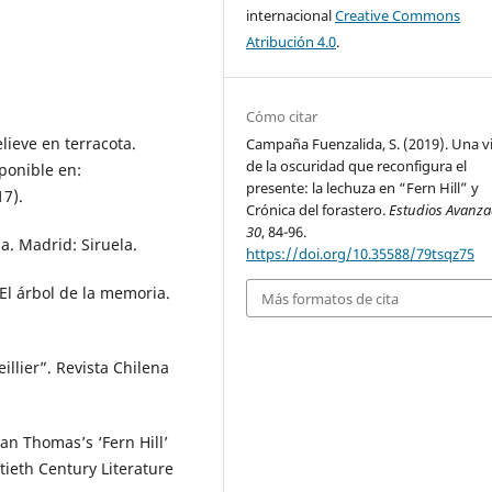
internacional
Creative Commons
Atribución 4.0
.
Cómo citar
lieve en terracota.
Campaña Fuenzalida, S. (2019). Una v
de la oscuridad que reconfigura el
ponible en:
presente: la lechuza en “Fern Hill” y
7).
Crónica del forastero.
Estudios Avanz
30
, 84-96.
sa. Madrid: Siruela.
https://doi.org/10.35588/79tsqz75
. El árbol de la memoria.
Más formatos de cita
illier”. Revista Chilena
an Thomas’s ‘Fern Hill’
eth Century Literature