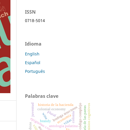
ISSN
0718-5014
Idioma
English
Español
Português
Palabras clave
juventud
historia de la hacienda
código complejo
dominios cognitivos
bodega structures
santa maría de las parras
colonial economy
plural
colonia
wine
economía
epigramas convivales
viñas
brandy
mendoza
antología palatina