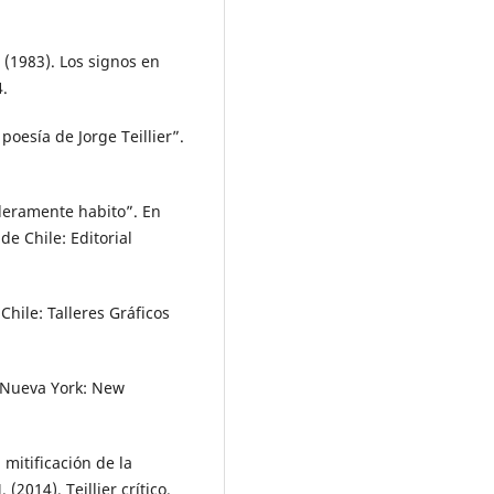
. (1983). Los signos en
4.
poesía de Jorge Teillier”.
aderamente habito”. En
 de Chile: Editorial
 Chile: Talleres Gráficos
 Nueva York: New
a mitificación de la
2014). Teillier crítico.