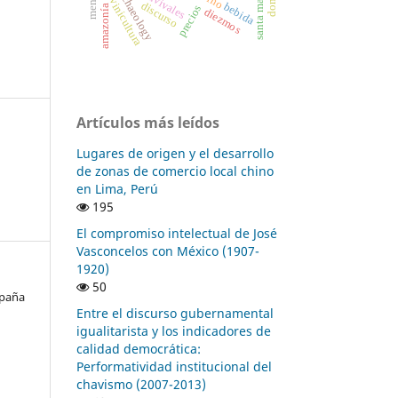
vitivinicultura
archaeology
vino
discurso
bebida
amazonía
precios
diezmos
Artículos más leídos
Lugares de origen y el desarrollo
de zonas de comercio local chino
en Lima, Perú
195
El compromiso intelectual de José
Vasconcelos con México (1907-
1920)
50
mpaña
Entre el discurso gubernamental
igualitarista y los indicadores de
calidad democrática:
Performatividad institucional del
chavismo (2007-2013)