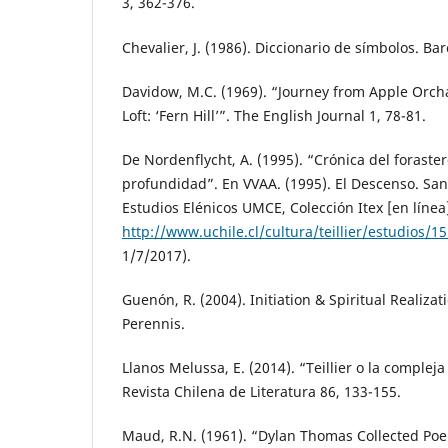
3, 362-376.
Chevalier, J. (1986). Diccionario de símbolos. Bar
Davidow, M.C. (1969). “Journey from Apple Orc
Loft: ‘Fern Hill’”. The English Journal 1, 78-81.
De Nordenflycht, A. (1995). “Crónica del foraste
profundidad”. En VVAA. (1995). El Descenso. San
Estudios Elénicos UMCE, Colección Itex [en línea
http://www.uchile.cl/cultura/teillier/estudios/1
1/7/2017).
Guenón, R. (2004). Initiation & Spiritual Realiza
Perennis.
Llanos Melussa, E. (2014). “Teillier o la compleja
Revista Chilena de Literatura 86, 133-155.
Maud, R.N. (1961). “Dylan Thomas Collected Po