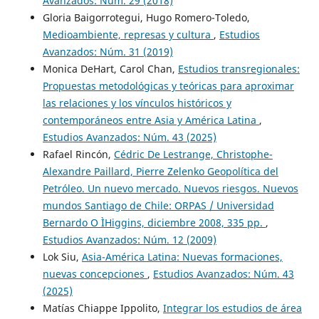
Avanzados: Núm. 29 (2018)
Gloria Baigorrotegui, Hugo Romero-Toledo,
Medioambiente, represas y cultura
,
Estudios
Avanzados: Núm. 31 (2019)
Monica DeHart, Carol Chan,
Estudios transregionales:
Propuestas metodológicas y teóricas para aproximar
las relaciones y los vínculos históricos y
contemporáneos entre Asia y América Latina
,
Estudios Avanzados: Núm. 43 (2025)
Rafael Rincón,
Cédric De Lestrange, Christophe-
Alexandre Paillard, Pierre Zelenko Geopolítica del
Petróleo. Un nuevo mercado. Nuevos riesgos. Nuevos
mundos Santiago de Chile: ORPAS / Universidad
Bernardo O ÌHiggins, diciembre 2008, 335 pp.
,
Estudios Avanzados: Núm. 12 (2009)
Lok Siu,
Asia-América Latina: Nuevas formaciones,
nuevas concepciones
,
Estudios Avanzados: Núm. 43
(2025)
Matías Chiappe Ippolito,
Integrar los estudios de área