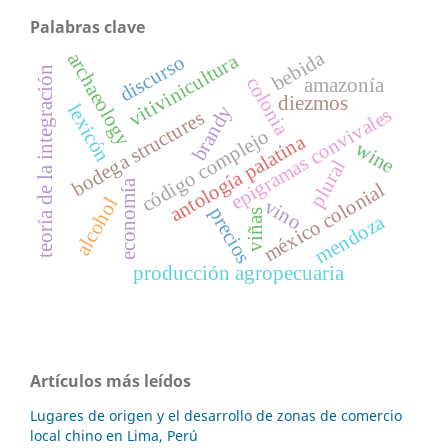
Palabras clave
bebida
archaeology
vitivinicultura
discurso
teoría de la integración
colonia
amazonía
diezmos
lexicón
brandy
epigramas convivales
bodega structures
código complejo
antología palatina
wine
plural
economía
méxico colonial
alcohol
vino
precios
viñas
mendoza
producción agropecuaria
Artículos más leídos
Lugares de origen y el desarrollo de zonas de comercio
local chino en Lima, Perú