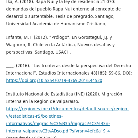
Ika, A. (2018). Rapa Nui y la ley de residencia 21.070:
demandas del pueblo Rapa Nui entorno al concepto de
desarrollo sustentable. Tesis de pregrado. Santiago,
Universidad Academia de Humanismo Cristiano.
Infante, M.T. (2012). “Prólogo”. En Gorostegui, J.J. y
Waghorn, R. Chile en la Antártica. Nuevos desafíos y
perspectivas. Santiago, USACH.
____. (2016). “Las fronteras desde la perspectiva del Derecho
Internacional”. Estudios Internacionales 48(185): 59-86. DOI:
https://doi.org/10.5354/0719-3769.2016.44520
Instituto Nacional de Estadística (INE) (2020). Migración
Interna en la Región de Valparaíso.
https://regiones.ine.cl/documentos/default-source/region-
v/estadisticas-r5/boletines-
informativos/migraci%C3%B3n/migraci%C3%B3n-
interna_valpara%C3%ADso.pdf?sfvrsn=4efc6a19_4