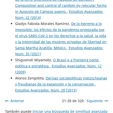
Composition and control of random by reticular forms
in Augusto de Campos poems
,
Estudios Avanzados:
Núm. 22 (2014)
Gladys Fabiola Morales Ramírez,
De lo extremo a lo
imposible: los efectos de la pandemia provocada por
el virus SARS-CoV-2 en los derechos a la salud, la vida
y la integridad de las mujeres privadas de libertad en
Santa Martha Acatitla, México
,
Estudios Avanzados:
Núm. 35 (2021)
Shiguenoli Miyamoto,
O Brasil e a fronteira norte:
política e estratégia
,
Estudios Avanzados: Núm. 12
(2009)
Alonso Zengotita,
Derivas sociopolíticas nietzscheanas
y freudianas de la expansión y la conservación
,
Estudios Avanzados: Núm. 20 (2013)
Anterior
21-30 de 320
Siguiente
También puede
Iniciar una búsqueda de similitud avanzada