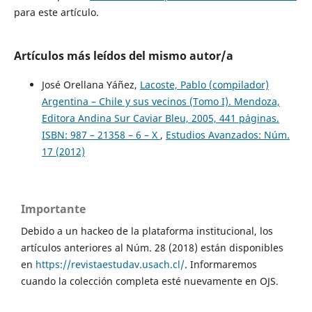
para este artículo.
Artículos más leídos del mismo autor/a
José Orellana Yáñez,
Lacoste, Pablo (compilador)
Argentina – Chile y sus vecinos (Tomo I). Mendoza,
Editora Andina Sur Caviar Bleu, 2005, 441 páginas.
ISBN: 987 – 21358 – 6 – X
,
Estudios Avanzados: Núm.
17 (2012)
Importante
Debido a un hackeo de la plataforma institucional, los
artículos anteriores al Núm. 28 (2018) están disponibles
en
https://revistaestudav.usach.cl/
. Informaremos
cuando la colección completa esté nuevamente en OJS.