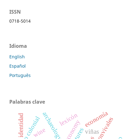
ISSN
0718-5014
Idioma
English
Español
Português
Palabras clave
economía
archaeology
lexicón
identidad
méxico colonial
wine
viñas