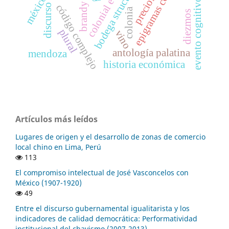
epigramas convivales
colonial economy
bodega structures
precios
evento cognitivo
brandy
discurso
código complejo
colonia
diezmos
plural
vino
antología palatina
mendoza
historia económica
Artículos más leídos
Lugares de origen y el desarrollo de zonas de comercio
local chino en Lima, Perú
113
El compromiso intelectual de José Vasconcelos con
México (1907-1920)
49
Entre el discurso gubernamental igualitarista y los
indicadores de calidad democrática: Performatividad
institucional del chavismo (2007-2013)