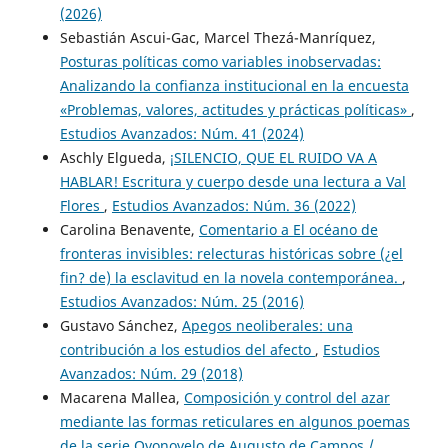
(2026)
Sebastián Ascui-Gac, Marcel Thezá-Manríquez,
Posturas políticas como variables inobservadas:
Analizando la confianza institucional en la encuesta
«Problemas, valores, actitudes y prácticas políticas»
,
Estudios Avanzados: Núm. 41 (2024)
Aschly Elgueda,
¡SILENCIO, QUE EL RUIDO VA A
HABLAR! Escritura y cuerpo desde una lectura a Val
Flores
,
Estudios Avanzados: Núm. 36 (2022)
Carolina Benavente,
Comentario a El océano de
fronteras invisibles: relecturas históricas sobre (¿el
fin? de) la esclavitud en la novela contemporánea.
,
Estudios Avanzados: Núm. 25 (2016)
Gustavo Sánchez,
Apegos neoliberales: una
contribución a los estudios del afecto
,
Estudios
Avanzados: Núm. 29 (2018)
Macarena Mallea,
Composición y control del azar
mediante las formas reticulares en algunos poemas
de la serie Ovonovelo de Augusto de Campos /