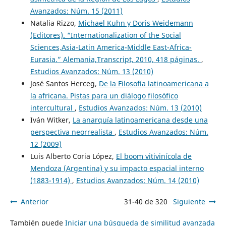
Avanzados: Núm. 15 (2011)
Natalia Rizzo,
Michael Kuhn y Doris Weidemann
(Editores). “Internationalization of the Social
Sciences,Asia-Latin America-Middle East-Africa-
Eurasia.” Alemania,Transcript, 2010, 418 páginas.
,
Estudios Avanzados: Núm. 13 (2010)
José Santos Herceg,
De la Filosofía latinoamericana a
la africana. Pistas para un diálogo filosófico
intercultural
,
Estudios Avanzados: Núm. 13 (2010)
Iván Witker,
La anarquía latinoamericana desde una
perspectiva neorrealista
,
Estudios Avanzados: Núm.
12 (2009)
Luis Alberto Coria López,
El boom vitivinícola de
Mendoza (Argentina) y su impacto espacial interno
(1883-1914)
,
Estudios Avanzados: Núm. 14 (2010)
Anterior
31-40 de 320
Siguiente
También puede
Iniciar una búsqueda de similitud avanzada