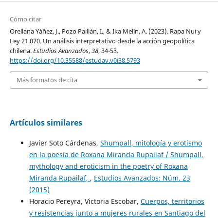
Cómo citar
Orellana Yáñez, J., Pozo Paillán, I., & Ika Melín, A. (2023). Rapa Nui y
Ley 21.070. Un análisis interpretativo desde la acción geopolítica
chilena.
Estudios Avanzados
,
38
, 34-53.
https://doi.org/10.35588/estudav.v0i38.5793
Más formatos de cita
Artículos similares
Javier Soto Cárdenas,
Shumpall, mitología y erotismo
en la poesía de Roxana Miranda Rupailaf / Shumpall,
mythology and eroticism in the poetry of Roxana
Miranda Rupailaf,
,
Estudios Avanzados: Núm. 23
(2015)
Horacio Pereyra, Victoria Escobar,
Cuerpos, territorios
y resistencias junto a mujeres rurales en Santiago del