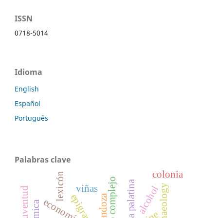
ISSN
0718-5014
Idioma
English
Español
Português
Palabras clave
colonia
lexicón
código complejo
antología palatina
archaeology
viñas
alcohol
juventud
mendoza
economía