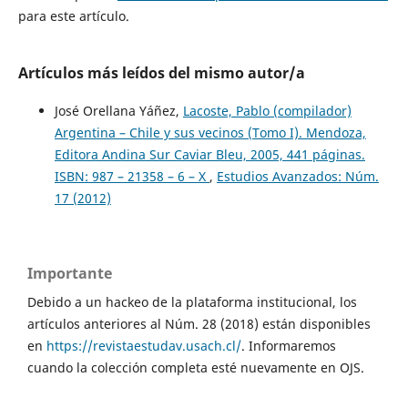
para este artículo.
Artículos más leídos del mismo autor/a
José Orellana Yáñez,
Lacoste, Pablo (compilador)
Argentina – Chile y sus vecinos (Tomo I). Mendoza,
Editora Andina Sur Caviar Bleu, 2005, 441 páginas.
ISBN: 987 – 21358 – 6 – X
,
Estudios Avanzados: Núm.
17 (2012)
Importante
Debido a un hackeo de la plataforma institucional, los
artículos anteriores al Núm. 28 (2018) están disponibles
en
https://revistaestudav.usach.cl/
. Informaremos
cuando la colección completa esté nuevamente en OJS.