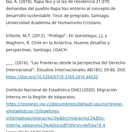
Ika, A. (2018). Rapa Nui y la ley de residencia 21.070:
demandas del pueblo Rapa Nui entorno al concepto de
desarrollo sustentable. Tesis de pregrado. Santiago,
Universidad Academia de Humanismo Cristiano.
Infante, M.T. (2012). “Prólogo”. En Gorostegui, J.J. y
Waghorn, R. Chile en la Antártica. Nuevos desafíos y
perspectivas. Santiago, USACH.
____. (2016). “Las fronteras desde la perspectiva del Derecho
Internacional”. Estudios Internacionales 48(185): 59-86. DOI:
https://doi.org/10.5354/0719-3769.2016.44520
Instituto Nacional de Estadística (INE) (2020). Migración
Interna en la Región de Valparaíso.
https://regiones.ine.cl/documentos/default-source/region-
v/estadisticas-r5/boletines-
informativos/migraci%C3%B3n/migraci%C3%B3n-
interna_valpara%C3%ADso.pdf?sfvrsn=4efc6a19_4