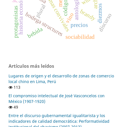
epigramas convivales
historia económica
wine
plural
diezmos
protagonistas
brandy
bodega structures
vino
discurso
precios
bebida
sociabilidad
Artículos más leídos
Lugares de origen y el desarrollo de zonas de comercio
local chino en Lima, Perú
113
El compromiso intelectual de José Vasconcelos con
México (1907-1920)
49
Entre el discurso gubernamental igualitarista y los
indicadores de calidad democrática: Performatividad
institucional del chavismo (2007-2013)