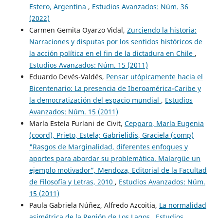
Estero, Argentina
,
Estudios Avanzados: Núm. 36
(2022)
Carmen Gemita Oyarzo Vidal,
Zurciendo la historia:
Narraciones y disputas por los sentidos históricos de
la acción política en el fin de la dictadura en Chile
,
Estudios Avanzados: Núm. 15 (2011)
Eduardo Devés-Valdés,
Pensar utópicamente hacia el
Bicentenario: La presencia de Iberoamérica-Caribe y
la democratización del espacio mundial
,
Estudios
Avanzados: Núm. 15 (2011)
María Estela Furlani de Civit,
Cepparo, María Eugenia
(coord), Prieto, Estela; Gabrielidis, Graciela (comp)
"Rasgos de Marginalidad, diferentes enfoques y
aportes para abordar su problemática. Malargüe un
ejemplo motivador”, Mendoza, Editorial de la Facultad
de Filosofía y Letras, 2010
,
Estudios Avanzados: Núm.
15 (2011)
Paula Gabriela Núñez, Alfredo Azcoitia,
La normalidad
asimétrica de la Región de Los Lagos
,
Estudios