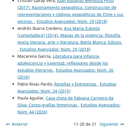
Cristián Garay Vera,
Juan Eduardo Mendoza Pinto
(2017). Razonamiento geopolítico. Construcción de
representaciones y códigos geopolíticos de Chile y sus
vecinos.
,
Estudios Avanzados: Núm. 29 (2018)
Andrés Ibarra Cordero,
Ana María Zubieta
(compiladora) (2014). Mapas de la violencia: filosofía,
teoría literaria, arte y literatura. Bahía Blanca: Ediuns.
,
Estudios Avanzados: Núm. 29 (2018)
Macarena García,
Literatura para infancia,
adolescencia y juventud: reflexiones desde los
estudios literarios
,
Estudios Avanzados: Núm. 26
(2016)
Pablo Rivas Pardo,
Reseñas y Entrevistas
,
Estudios
Avanzados: Núm. 24 (2015)
Paula Aguilar,
Casa cheia de Fabiana Carneiro da
Silva: Corpo-grafías femeninas
,
Estudios Avanzados:
Núm. 44 (2026)
Anterior
11-20 de 21
Siguiente