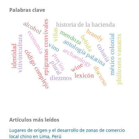
Palabras clave
epigramas convivales
alcohol
historia de la hacienda
brandy
viñas
mendoza
economía
méxico colonial
philloxera vastatrix
bebida
vitivinicultura
antología palatina
vino
colonia
identidad
archaeology
código complejo
precios
plural
wine
discurso
lexicón
diezmos
Artículos más leídos
Lugares de origen y el desarrollo de zonas de comercio
local chino en Lima, Perú