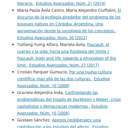
literario
,
Estudios Avanzados: Núm. 21 (2014)
María Paula Ávila Castro, María Alejandra Ciuffolini,
El
discurso de la ecología alrededor del problema de los
bosques nativos en Córdoba, Argentina. Una
aproximación desde la sociología de los conceptos
,
Estudios Avanzados: Núm. 36 (2022)
Tuillang Yuing Alfaro, Mariela Ávila,
Foucault, el
cuerpo y la vida: hacia una fisiología del límite /
Foucault, body and life: towards a physiology of the
limit
,
Estudios Avanzados: Núm. 27 (2017)
Cristián Parquer Gumucio,
Por una nueva cultura
científica: más allá de las dos culturas
,
Estudios
Avanzados: Núm. 10 (2008)
Graciela Alejandra Inda,
Confrontando las
problemáticas del Estado de Durkheim y Weber: crisis
capitalistas y democracias modernas
,
Estudios
Avanzados: Núm. 10 (2008)
Gustavo Sánchez,
Apegos neoliberales: una
contribución a los estudios del afecto
,
Estudios