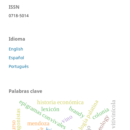
ISSN
0718-5014
Idioma
English
Español
Português
Palabras clave
epigramas convivales
antología palatina
historia económica
boom vitivinícola
brandy
colonia
lexicón
protagonistas
vino
archaeology
mendoza