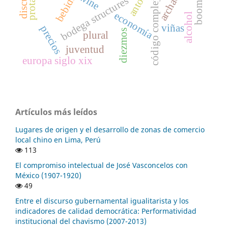
discurso
wine
bebida
código complejo
bodega structures
economía
alcohol
viñas
precios
diezmos
plural
juventud
europa siglo xix
Artículos más leídos
Lugares de origen y el desarrollo de zonas de comercio
local chino en Lima, Perú
113
El compromiso intelectual de José Vasconcelos con
México (1907-1920)
49
Entre el discurso gubernamental igualitarista y los
indicadores de calidad democrática: Performatividad
institucional del chavismo (2007-2013)