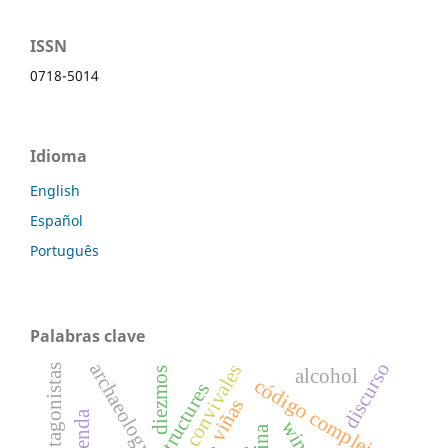
ISSN
0718-5014
Idioma
English
Español
Português
Palabras clave
archaeology
discurso
epigramas convivales
protagonistas
diezmos
alcohol
código complejo
viñas
wine