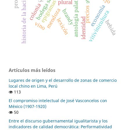
bodega structures
historia de la hacienda
antología palatina
plural
colonia
economía
precios
mendoza
brandy
vitivinicultura
identidad
lexicón
bebida
vino
Artículos más leídos
Lugares de origen y el desarrollo de zonas de comercio
local chino en Lima, Perú
113
El compromiso intelectual de José Vasconcelos con
México (1907-1920)
50
Entre el discurso gubernamental igualitarista y los
indicadores de calidad democrática: Performatividad