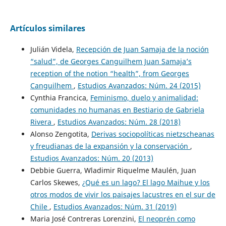
Artículos similares
Julián Videla,
Recepción de Juan Samaja de la noción
“salud”, de Georges Canguilhem Juan Samaja’s
reception of the notion “health”, from Georges
Canguilhem
,
Estudios Avanzados: Núm. 24 (2015)
Cynthia Francica,
Feminismo, duelo y animalidad:
comunidades no humanas en Bestiario de Gabriela
Rivera
,
Estudios Avanzados: Núm. 28 (2018)
Alonso Zengotita,
Derivas sociopolíticas nietzscheanas
y freudianas de la expansión y la conservación
,
Estudios Avanzados: Núm. 20 (2013)
Debbie Guerra, Wladimir Riquelme Maulén, Juan
Carlos Skewes,
¿Qué es un lago? El lago Maihue y los
otros modos de vivir los paisajes lacustres en el sur de
Chile
,
Estudios Avanzados: Núm. 31 (2019)
Maria José Contreras Lorenzini,
El neoprén como