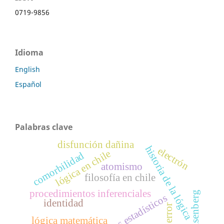
0719-9856
Idioma
English
Español
Palabras clave
disfunción dañina
historia de la lógica
electrón
lógica en chile
comorbilidad
atomismo
filosofía en chile
procedimientos inferenciales
heisenberg
modelos estadísticos
identidad
error
lógica matemática