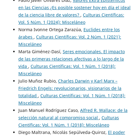
Paulo Javier Olivares Díaz,
Valores Extra Epistémicos
en las Ciencias ¿Es posible sostener hoy en día el ideal
de la ciencia libre de valores?
,
Culturas Científicas:
Vol. 5 Núm. 1 (2024): Misceláneo
Norma Ivonne Ortega Zarazúa,
Euclides entre los
árabes
,
Culturas Científicas: Vol. 2 Núm. 1 (2021):
Misceláneo
Marta Giménez-Dasí,
Seres emocionales. El impacto
de las primeras relaciones afectivas a lo largo de la
vida
,
Culturas Científicas: Vol. 1 Núm. 1 (2018):
Misceláneo
Julio Muñoz Rubio,
Charles Darwin y Karl Marx –
Friedrich Engels: revolucionarios, visionarios de la
totalidad
,
Culturas Científicas: Vol. 1 Núm. 1 (2018):
Misceláneo
Juan Manuel Rodríguez Caso,
Alfred R. Wallace: de la
selección natural al compromiso social
,
Culturas
Científicas: Vol. 1 Núm. 1 (2018): Misceláneo
Diego Maltrana, Nicolás Sepúlveda-Quiroz,
El poder