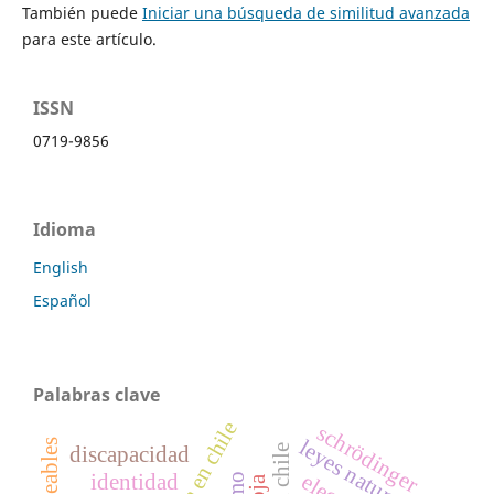
También puede
Iniciar una búsqueda de similitud avanzada
para este artículo.
ISSN
0719-9856
Idioma
English
Español
Palabras clave
filosofía en chile
schrödinger
leyes naturales
discapacidad
identidad