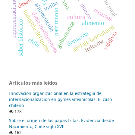
espacio rural.
vecino.
representaciones
vinho
alimentación
unesco
recursos
patrimonio
industria del queso
dieta mediterránea
cultura
saber histórico
alimento
gobernanza
anclaje biocultural
valdivia
donación
chile.
ledesma
Artículos más leídos
Innovación organizacional en la estrategia de
internacionalización en pymes vitivinícolas: El caso
chileno
178
Sobre el origen de las papas fritas: Evidencia desde
Nacimiento, Chile siglo XVII
162