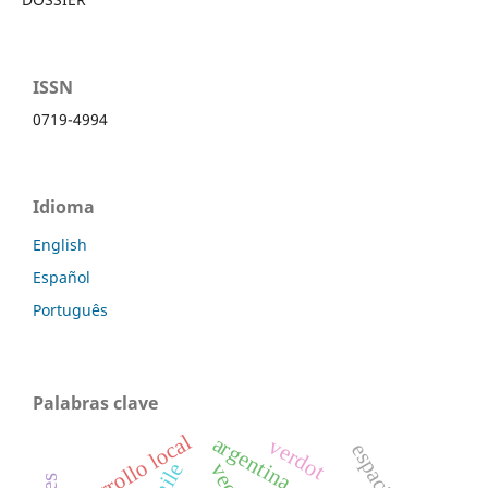
ISSN
0719-4994
Idioma
English
Español
Português
Palabras clave
desarrollo local
argentina
verdot
chile