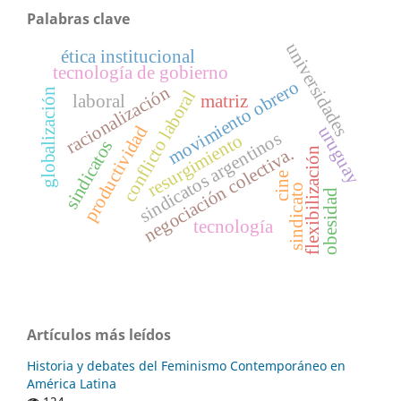
Palabras clave
universidades
ética institucional
tecnología de gobierno
movimiento obrero
racionalización
globalización
conflicto laboral
laboral
matriz
productividad
uruguay
sindicatos argentinos
resurgimiento
sindicatos
negociación colectiva.
flexibilización
cine
sindicato
obesidad
tecnología
Artículos más leídos
Historia y debates del Feminismo Contemporáneo en
América Latina