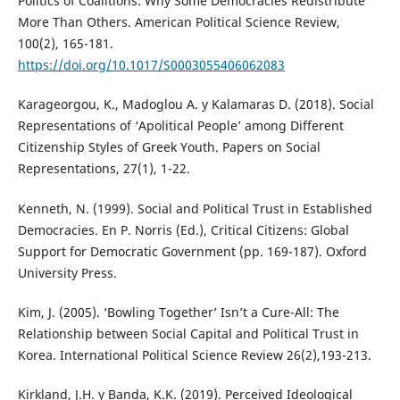
Politics of Coalitions: Why Some Democracies Redistribute
More Than Others. American Political Science Review,
100(2), 165-181.
https://doi.org/10.1017/S0003055406062083
Karageorgou, K., Madoglou A. y Kalamaras D. (2018). Social
Representations of ‘Apolitical People’ among Different
Citizenship Styles of Greek Youth. Papers on Social
Representations, 27(1), 1-22.
Kenneth, N. (1999). Social and Political Trust in Established
Democracies. En P. Norris (Ed.), Critical Citizens: Global
Support for Democratic Government (pp. 169-187). Oxford
University Press.
Kim, J. (2005). ‘Bowling Together’ Isn’t a Cure-All: The
Relationship between Social Capital and Political Trust in
Korea. International Political Science Review 26(2),193-213.
Kirkland, J.H. y Banda, K.K. (2019). Perceived Ideological