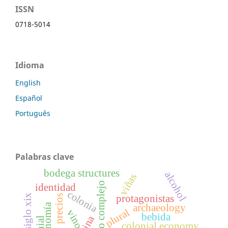
ISSN
0718-5014
Idioma
English
Español
Português
Palabras clave
bodega structures
alcohol
viñas
código complejo
identidad
colonia
europa siglo xix
protagonistas
precios
economía
archaeology
plural
vino
bebida
colonial economy