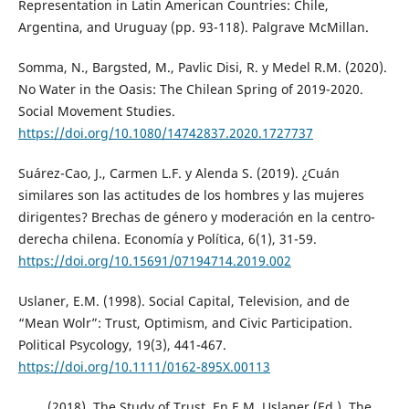
Representation in Latin American Countries: Chile,
Argentina, and Uruguay (pp. 93-118). Palgrave McMillan.
Somma, N., Bargsted, M., Pavlic Disi, R. y Medel R.M. (2020).
No Water in the Oasis: The Chilean Spring of 2019-2020.
Social Movement Studies.
https://doi.org/10.1080/14742837.2020.1727737
Suárez-Cao, J., Carmen L.F. y Alenda S. (2019). ¿Cuán
similares son las actitudes de los hombres y las mujeres
dirigentes? Brechas de género y moderación en la centro-
derecha chilena. Economía y Política, 6(1), 31-59.
https://doi.org/10.15691/07194714.2019.002
Uslaner, E.M. (1998). Social Capital, Television, and de
“Mean Wolr”: Trust, Optimism, and Civic Participation.
Political Psycology, 19(3), 441-467.
https://doi.org/10.1111/0162-895X.00113
____. (2018). The Study of Trust. En E.M. Uslaner (Ed.), The