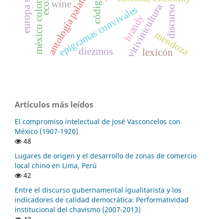
antología palatina
méxico colonial
wine
vitivinicultura
discurso
epigramas convivales
brandy
mendoza
diezmos
lexicón
Artículos más leídos
El compromiso intelectual de José Vasconcelos con
México (1907-1920)
48
Lugares de origen y el desarrollo de zonas de comercio
local chino en Lima, Perú
42
Entre el discurso gubernamental igualitarista y los
indicadores de calidad democrática: Performatividad
institucional del chavismo (2007-2013)