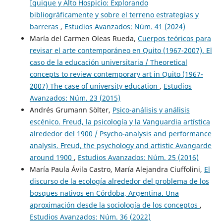
Iquique y Alto Hospicio: Explorando
bibliográficamente y sobre el terreno estrategias y
barreras
,
Estudios Avanzados: Núm. 41 (2024)
María del Carmen Oleas Rueda,
Cuerpos teóricos para
revisar el arte contemporáneo en Quito (1967-2007). El
caso de la educación universitaria / Theoretical
concepts to review contemporary art in Quito (1967-
2007) The case of university education
,
Estudios
Avanzados: Núm. 23 (2015)
Andrés Grumann Sölter,
Psico-análisis y análisis
escénico. Freud, la psicología y la Vanguardia artística
alrededor del 1900 / Psycho-analysis and performance
analysis. Freud, the psychology and artistic Avangarde
around 1900
,
Estudios Avanzados: Núm. 25 (2016)
María Paula Ávila Castro, María Alejandra Ciuffolini,
El
discurso de la ecología alrededor del problema de los
bosques nativos en Córdoba, Argentina. Una
aproximación desde la sociología de los conceptos
,
Estudios Avanzados: Núm. 36 (2022)