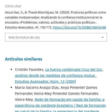
Cómo citar
Ascui-Gac, S., & Thezá-Manríquez, M. (2024). Posturas políticas como
variables inobservadas: Analizando la confianza institucional en la
encuesta «Problemas, valores, actitudes y prácticas políticas».
Estudios Avanzados
,
41
, 150-172.
https://doi.org/10.35588/r6bh3n48
Más formatos de cita
Artículos similares
Cristián Faundes,
La fuerza combinada Cruz del Sur,
análisis desde las medidas de confianza mutua
,
Estudios Avanzados: Núm. 12 (2009)
Maria Socorro Araújo Dias, Anya Pimentel Gomes
Fernandes Vieira-Mey Pimentel Gomes Fernandes
Vieira-Mey,
Rede de formação em saúde da família: a
experiência do nordeste brasileiro / Red de formación
en salud de la familia: la experiencia del nordeste