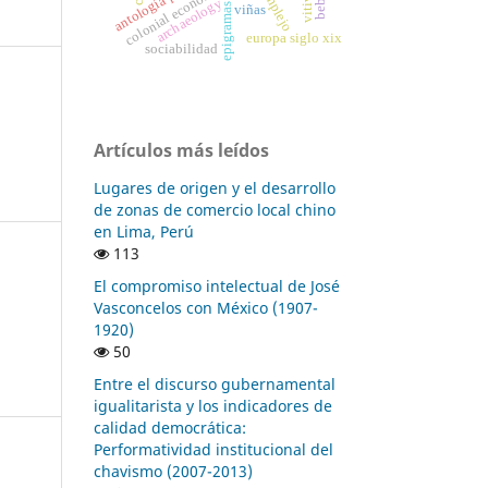
antología palatina
colonial economy
archaeology
viñas
europa siglo xix
sociabilidad
Artículos más leídos
Lugares de origen y el desarrollo
de zonas de comercio local chino
en Lima, Perú
113
El compromiso intelectual de José
Vasconcelos con México (1907-
1920)
50
Entre el discurso gubernamental
igualitarista y los indicadores de
calidad democrática:
Performatividad institucional del
chavismo (2007-2013)