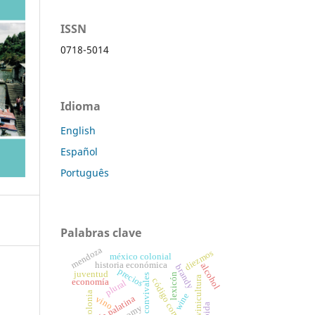
ISSN
0718-5014
Idioma
English
Español
Português
Palabras clave
mendoza
diezmos
méxico colonial
historia económica
alcohol
brandy
precios
juventud
lexicón
epigramas convivales
vitivinicultura
código complejo
economía
plural
colonia
wine
vino
bebida