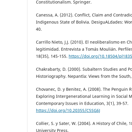
Constitutionalism. Springer.
Canessa, A. (2012). Conflict, Claim and Contradi
Indigenous State of Bolivia. DesiguALdades: Work
40.
Carrillo Nieto, J.J. (2010). El neoliberalismo en Ch
legitimidad. Entrevista a Tomás Moulián. Perfile
18(35), 145-155.
https://doi.org/10.18504/pl183
Chakrabarty, D. (2000). Subaltern Studies and Po
Historiography. Nepantla: Views from the South, 
Chovanec, D. y Benitez, A. (2008). The Penguin R
Exploring Intergenerational Learning in Social 
Contemporary Issues in Education, 3(1), 39-57.
https://doi.org/10.20355/C5SG6J
Collier, S. y Sater, W. (2004). A History of Chile
University Press.