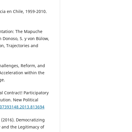
cia en Chile, 1959-2010.
ontation: The Mapuche
n Donoso, S. y von Bülow,
on, Trajectories and
Challenges, Reform, and
 Acceleration within the
ge.
al Contract! Participatory
tion. New Political
0/07393148.2013.813694
. (2016). Democratizing
y and the Legitimacy of