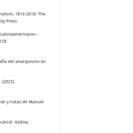
onalism, 1810-2010: The
ty Press.
o Latinoamericano».
129.
rafía del anarquismo en
 (2023).
ción y notas de Manuel
cárcel. Gedisa.