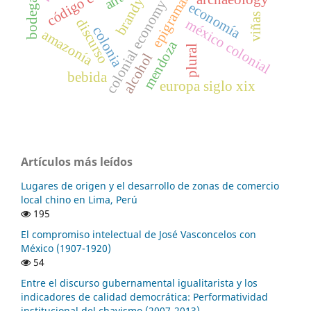
brandy
colonial economy
economía
viñas
discurso
méxico colonial
colonia
amazonía
mendoza
plural
alcohol
bebida
europa siglo xix
Artículos más leídos
Lugares de origen y el desarrollo de zonas de comercio
local chino en Lima, Perú
195
El compromiso intelectual de José Vasconcelos con
México (1907-1920)
54
Entre el discurso gubernamental igualitarista y los
indicadores de calidad democrática: Performatividad
institucional del chavismo (2007-2013)