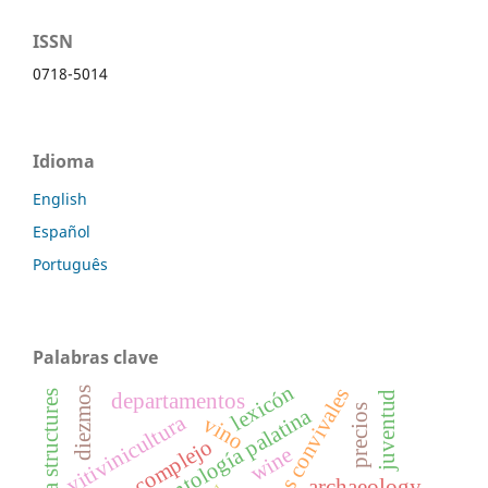
ISSN
0718-5014
Idioma
English
Español
Português
Palabras clave
lexicón
epigramas convivales
diezmos
bodega structures
juventud
departamentos
precios
antología palatina
vitivinicultura
vino
código complejo
wine
archaeology