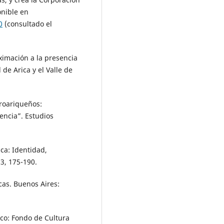
onible en
0
(consultado el
ximación a la presencia
e Arica y el Valle de
froariqueños:
encia”. Estudios
ica: Identidad,
 3, 175-190.
cas. Buenos Aires:
ico: Fondo de Cultura