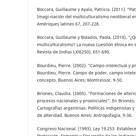
Boccara, Guillaume y Ayala, Patricia. (2011). “Pa
Imagi-nación del multiculturalismo neoliberal e
Amériques latines 67, 207-228.
Boccara, Guillaume y Bolados, Paola. (2010). “¿Q
multiculturalismo? La nueva cuestión étnica en e
Revista de Indias LXX(250), 651-690.
Bourdieu, Pierre. (2002). “Campo intelectual y p
Bourdieu, Pierre. Campo de poder, campo intelec
concepto. Buenos Aires: Montressor, 9-50.
Briones, Claudia. (2005). “Formaciones de alteri
procesos nacionales y provinciales”. En Briones,
Cartografías argentinas. Políticas indigenistas 
de alteridad. Buenos Aires: Antropofagia, 9-36.
Congreso Nacional. (1993). Ley 19.253. Estable
Protección, Fomento y Desarrollo de los Indígena