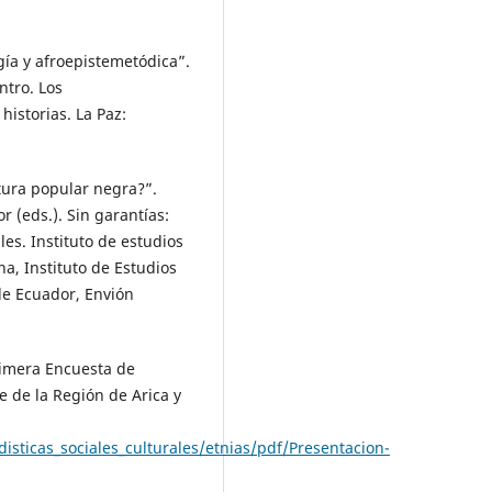
gía y afroepistemetódica”.
ntro. Los
istorias. La Paz:
ltura popular negra?”.
r (eds.). Sin garantías:
les. Instituto de estudios
na, Instituto de Estudios
de Ecuador, Envión
Primera Encuesta de
e de la Región de Arica y
disticas_sociales_culturales/etnias/pdf/Presentacion-