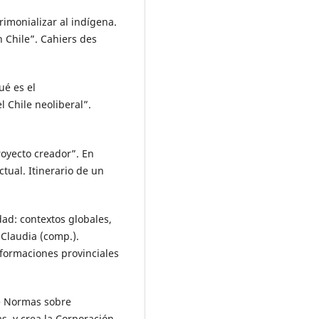
trimonializar al indígena.
n Chile”. Cahiers des
ué es el
l Chile neoliberal”.
royecto creador”. En
tual. Itinerario de un
dad: contextos globales,
 Claudia (comp.).
y formaciones provinciales
ce Normas sobre
s, y crea la Corporación