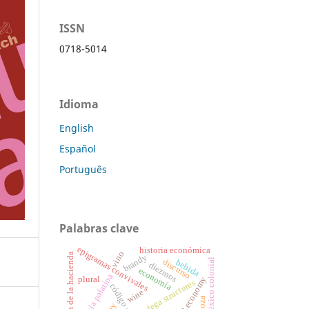
ISSN
0718-5014
Idioma
English
Español
Português
Palabras clave
epigramas convivales
historia económica
vino
historia de la hacienda
brandy
méxico colonial
discurso
bebida
diezmos
economía
antología palatina
colonial economy
plural
bodega structures
wine