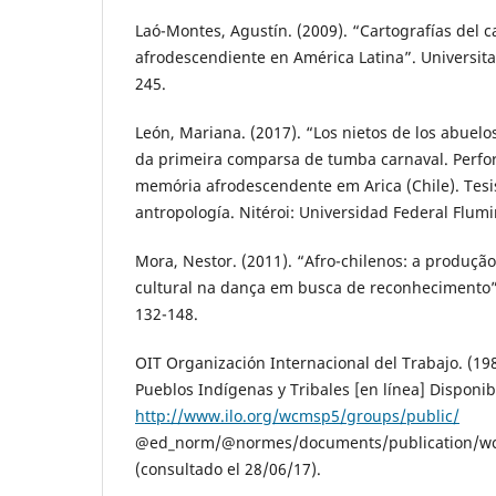
Laó-Montes, Agustín. (2009). “Cartografías del c
afrodescendiente en América Latina”. Universita
245.
León, Mariana. (2017). “Los nietos de los abuelo
da primeira comparsa de tumba carnaval. Perfo
memória afrodescendente em Arica (Chile). Tesi
antropología. Nitéroi: Universidad Federal Flum
Mora, Nestor. (2011). “Afro-chilenos: a produção 
cultural na dança em busca de reconhecimento”.
132-148.
OIT Organización Internacional del Trabajo. (19
Pueblos Indígenas y Tribales [en línea] Disponib
http://www.ilo.org/wcmsp5/groups/public/
@ed_norm/@normes/documents/publication/wc
(consultado el 28/06/17).