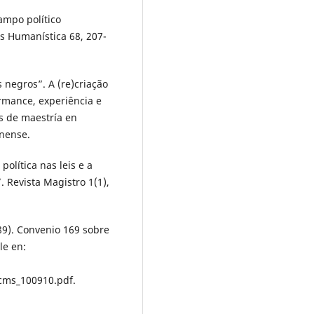
ampo político
s Humanística 68, 207-
s negros”. A (re)criação
rmance, experiência e
s de maestría en
inense.
política nas leis e a
 Revista Magistro 1(1),
89). Convenio 169 sobre
le en:
ms_100910.pdf.