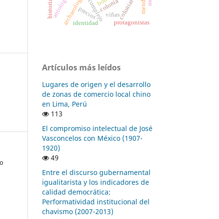
código complejo
mendoza
archaeology
colonia
precios
viñas
protagonistas
identidad
Artículos más leídos
Lugares de origen y el desarrollo
de zonas de comercio local chino
en Lima, Perú
113
El compromiso intelectual de José
Vasconcelos con México (1907-
1920)
49
go
Entre el discurso gubernamental
igualitarista y los indicadores de
calidad democrática:
Performatividad institucional del
chavismo (2007-2013)