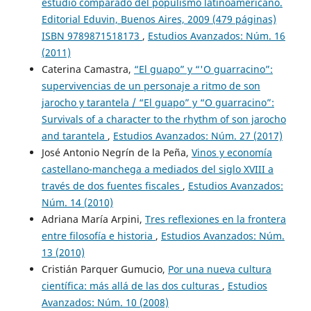
estudio comparado del populismo latinoamericano.
Editorial Eduvin, Buenos Aires, 2009 (479 páginas)
ISBN 9789871518173
,
Estudios Avanzados: Núm. 16
(2011)
Caterina Camastra,
“El guapo” y “'O guarracino”:
supervivencias de un personaje a ritmo de son
jarocho y tarantela / “El guapo” y “O guarracino”:
Survivals of a character to the rhythm of son jarocho
and tarantela
,
Estudios Avanzados: Núm. 27 (2017)
José Antonio Negrín de la Peña,
Vinos y economía
castellano-manchega a mediados del siglo XVIII a
través de dos fuentes fiscales
,
Estudios Avanzados:
Núm. 14 (2010)
Adriana María Arpini,
Tres reflexiones en la frontera
entre filosofía e historia
,
Estudios Avanzados: Núm.
13 (2010)
Cristián Parquer Gumucio,
Por una nueva cultura
científica: más allá de las dos culturas
,
Estudios
Avanzados: Núm. 10 (2008)