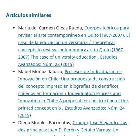
Artículos similares
María del Carmen Oleas Rueda,
Cuerpos teóricos para
revisar el arte contemporáneo en Quito (1967-2007). El
caso de la educación universitaria / Theoretical
concepts to review contemporary art in Quito (1967-
2007) The case of university education
,
Estudios
Avanzados: Núm. 23 (2015)
Mabel Muñoz Ilabaca,
Procesos de Individuación e
Innovación en Chile: Una propuesta de construcción
del concepto impreso en biografías de científicos
chilenos en formación / Individuation Process and
Innovation in Chile: A proposal for construction of the
printed concept on b
,
Estudios Avanzados: Núm. 24
(2015)
Diego Morales Barrientos,
Groppo, José Alejandro Los
dos príncipes: Juan D. Perón y Getulio Vargas: Un