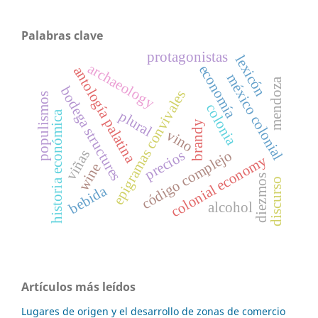
Palabras clave
protagonistas
lexicón
archaeology
economía
antología palatina
méxico colonial
mendoza
bodega structures
epigramas convivales
populismos
colonia
plural
historia económica
brandy
vino
viñas
precios
código complejo
colonial economy
wine
diezmos
discurso
bebida
alcohol
Artículos más leídos
Lugares de origen y el desarrollo de zonas de comercio