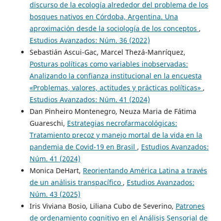
discurso de la ecología alrededor del problema de los
bosques nativos en Córdoba, Argentina. Una
aproximación desde la sociología de los conceptos
,
Estudios Avanzados: Núm. 36 (2022)
Sebastián Ascui-Gac, Marcel Thezá-Manríquez,
Posturas políticas como variables inobservadas:
Analizando la confianza institucional en la encuesta
«Problemas, valores, actitudes y prácticas políticas»
,
Estudios Avanzados: Núm. 41 (2024)
Dan Pinheiro Montenegro, Neuza Maria de Fátima
Guareschi,
Estrategias necrofarmacológicas:
Tratamiento precoz y manejo mortal de la vida en la
pandemia de Covid-19 en Brasil
,
Estudios Avanzados:
Núm. 41 (2024)
Monica DeHart,
Reorientando América Latina a través
de un análisis transpacífico
,
Estudios Avanzados:
Núm. 43 (2025)
Iris Viviana Bosio, Liliana Cubo de Severino,
Patrones
de ordenamiento cognitivo en el Análisis Sensorial de