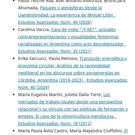
Paula Tesche Roa, Asef Antonio Inostroza, Bruno Jara
Ahumada,
Paisajes y atmósferas desde la
clandestinidad: La experiencia de Miguel Littin
,
Estudios Avanzados: Núm. 44 (2026)
Carolina Vaccia,
Cara de india “¿Y KE?”: actuales
contrarepresentaciones y visualidades femeninas
racializadas en Argentina como acto descolonizador
,
Estudios Avanzados: Núm. 35 (2021)
Erika Saccucci, Paula Reinoso,
Transición energética y
economía circular: Análisis de la racionalidad
neoliberal en los discursos sobre agroenergías en
Córdoba, Argentina (2018-2023)
,
Estudios Avanzados:
Núm. 40 (2024)
María Eugenia Martín, Julieta Dalla Torre,
Los
mercados de trabajo locales desde una perspectiva
relacional y su vínculo con las políticas de formación y
empleo. El caso de la vitivinicultura mendocina.
,
Estudios Avanzados: Núm. 18 (2012)
María Paula Ávila Castro, María Alejandra Ciuffolini,
El