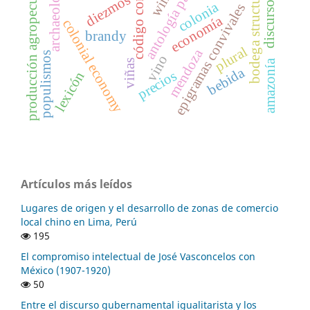
código complejo
antología palatina
producción agropecuaria
archaeology
bodega structures
wine
diezmos
colonia
discurso
epigramas convivales
economía
colonial economy
brandy
plural
mendoza
populismos
vino
amazonía
viñas
bebida
precios
lexicón
Artículos más leídos
Lugares de origen y el desarrollo de zonas de comercio
local chino en Lima, Perú
195
El compromiso intelectual de José Vasconcelos con
México (1907-1920)
50
Entre el discurso gubernamental igualitarista y los