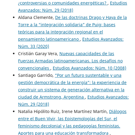
¿controversias o comunidades energéticas?
,
Estudios
Avanzados: Núm. 29 (2018)
Aldana Clemente,
De las doctrinas Drago y Haya de la
Torre a la “integración solidaria” de Puig: bases
teóricas para la integración regional en el
pensamiento latinoamericano
,
Estudios Avanzados:
Núm. 33 (2020)
Cristián Garay Vera,
Nuevas capacidades de las
Fuerzas Armadas latinoamericanas. Los desafíos no
convencionales
,
Estudios Avanzados: Núm. 10 (2008)
Santiago Garrido,
“Por un futuro sustentable y una
gestión democrática de la energía”: la experiencia de
construir un sistema de generación alternativa en la
ciudad de Armstrong, Argentina
,
Estudios Avanzados:
Núm. 29 (2018)
Natalia Hipólito Ruiz, Irene Martínez Martín,
Diálogos
entre el Buen Vivir, las Epistemologías del Sur, el
feminismo decolonial y las pedagogías feministas.
Aportes para una educación transformadora
,