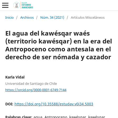
Inicio
/
Archivos
/
Núm. 34 (2021)
/
Artículos Misceláneos
El agua del kawésqar waés
(territorio kawésqar) en la era del
Antropoceno como antesala en el
derecho de ser nómada y cazador
Karla Vidal
Universidad de Santiago de Chile
https://orcid.org/0000-0001-6749-7144
DOI:
https://doi.org/10.35588/estudav.v0i34.5003
Palabras clave:
agua, Antropoceno, kawésqar, kawésqar