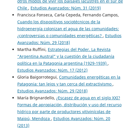
otros modos de vivir los paisajes lacustres en el sur de
Chile
,
Estudios Avanzados: Núm. 31 (2019)
Francisca Fonseca, Carla Cepeda, Fernando Campos,
Cuando los dispositivos sociotécnicos de la
hidroenergía colonizan el agua de las comunidades:
¿controversias o comunidades energéticas?
,
Estudios
Avanzados: Núm. 29 (2018)
Martha Ruffini,
Estrategias del Poder. La Revista
“Argentina Austral” y la cuestión de la ciudadanía
política en la Patagonia argentina (1929-1939)
,
Estudios Avanzados: Núm. 17 (2012)
Gloria Baigorrotegui,
Comunidades energéticas en la
Patagonia: tan lejos y tan cerca del extractivismo
,
Estudios Avanzados: Núm. 29 (2018)
María Brignardello,
¿Escasez de agua en el siglo XXI?
Formas de apropiación, distribución y uso del recurso
hídrico por parte de productores vitivinícolas de
Maipú, Mendoza
,
Estudios Avanzados: Núm. 20
(2013)