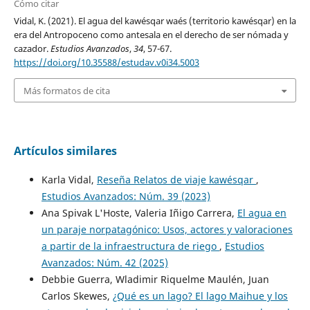
Cómo citar
Vidal, K. (2021). El agua del kawésqar waés (territorio kawésqar) en la
era del Antropoceno como antesala en el derecho de ser nómada y
cazador.
Estudios Avanzados
,
34
, 57-67.
https://doi.org/10.35588/estudav.v0i34.5003
Más formatos de cita
Artículos similares
Karla Vidal,
Reseña Relatos de viaje kawésqar
,
Estudios Avanzados: Núm. 39 (2023)
Ana Spivak L'Hoste, Valeria Iñigo Carrera,
El agua en
un paraje norpatagónico: Usos, actores y valoraciones
a partir de la infraestructura de riego
,
Estudios
Avanzados: Núm. 42 (2025)
Debbie Guerra, Wladimir Riquelme Maulén, Juan
Carlos Skewes,
¿Qué es un lago? El lago Maihue y los