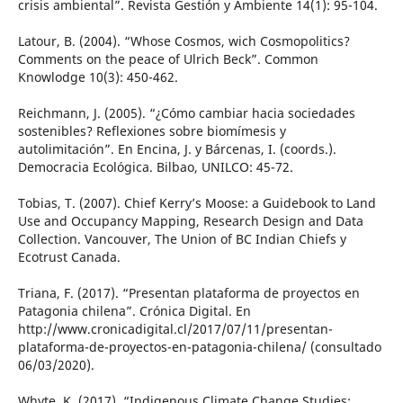
crisis ambiental”. Revista Gestión y Ambiente 14(1): 95-104.
Latour, B. (2004). “Whose Cosmos, wich Cosmopolitics?
Comments on the peace of Ulrich Beck”. Common
Knowlodge 10(3): 450-462.
Reichmann, J. (2005). “¿Cómo cambiar hacia sociedades
sostenibles? Reflexiones sobre biomímesis y
autolimitación”. En Encina, J. y Bárcenas, I. (coords.).
Democracia Ecológica. Bilbao, UNILCO: 45-72.
Tobias, T. (2007). Chief Kerry’s Moose: a Guidebook to Land
Use and Occupancy Mapping, Research Design and Data
Collection. Vancouver, The Union of BC Indian Chiefs y
Ecotrust Canada.
Triana, F. (2017). “Presentan plataforma de proyectos en
Patagonia chilena”. Crónica Digital. En
http://www.cronicadigital.cl/2017/07/11/presentan-
plataforma-de-proyectos-en-patagonia-chilena/ (consultado
06/03/2020).
Whyte, K. (2017). “Indigenous Climate Change Studies: