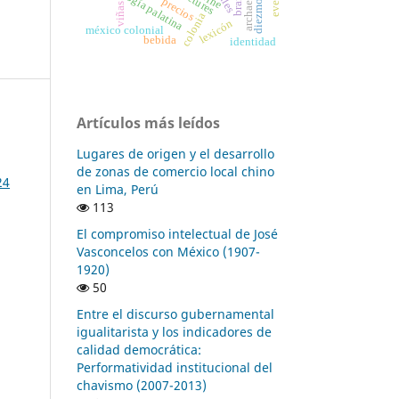
archaeology
antología palatina
wine
diezmos
precios
viñas
colonia
lexicón
méxico colonial
bebida
identidad
Artículos más leídos
Lugares de origen y el desarrollo
de zonas de comercio local chino
24
en Lima, Perú
113
El compromiso intelectual de José
Vasconcelos con México (1907-
1920)
50
Entre el discurso gubernamental
igualitarista y los indicadores de
calidad democrática:
Performatividad institucional del
chavismo (2007-2013)