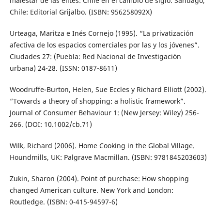
malestar de las elites: Chile en el cambio de siglo. Santiago,
Chile: Editorial Grijalbo. (ISBN: 956258092X)
Urteaga, Maritza e Inés Cornejo (1995). “La privatización
afectiva de los espacios comerciales por las y los jóvenes”.
Ciudades 27: (Puebla: Red Nacional de Investigación
urbana) 24-28. (ISSN: 0187-8611)
Woodruffe-Burton, Helen, Sue Eccles y Richard Elliott (2002).
“Towards a theory of shopping: a holistic framework”.
Journal of Consumer Behaviour 1: (New Jersey: Wiley) 256-
266. (DOI: 10.1002/cb.71)
Wilk, Richard (2006). Home Cooking in the Global Village.
Houndmills, UK: Palgrave Macmillan. (ISBN: 9781845203603)
Zukin, Sharon (2004). Point of purchase: How shopping
changed American culture. New York and London:
Routledge. (ISBN: 0-415-94597-6)