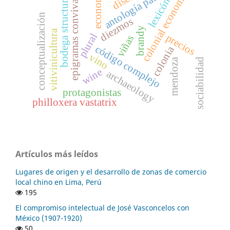
antología palatina
economía
epigramas convivales
colonial economy
bodega structures
lexicón
conceptualización
diezmos
brandy
vitivinicultura
plural
precios
viñas
código complejo
colonia
vino
mendoza
sociabilidad
wine
archaeology
protagonistas
philloxera vastatrix
Artículos más leídos
Lugares de origen y el desarrollo de zonas de comercio
local chino en Lima, Perú
195
El compromiso intelectual de José Vasconcelos con
México (1907-1920)
50