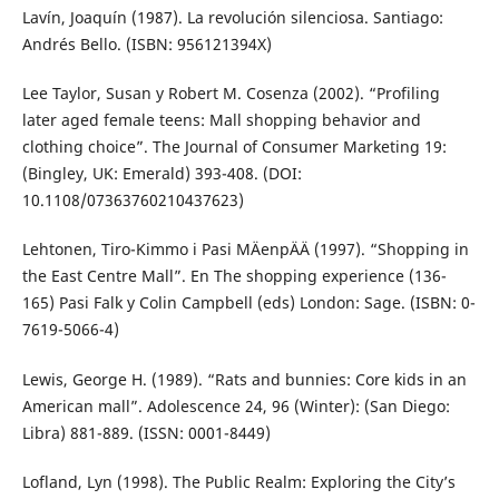
Lavín, Joaquín (1987). La revolución silenciosa. Santiago:
Andrés Bello. (ISBN: 956121394X)
Lee Taylor, Susan y Robert M. Cosenza (2002). “Profiling
later aged female teens: Mall shopping behavior and
clothing choice”. The Journal of Consumer Marketing 19:
(Bingley, UK: Emerald) 393-408. (DOI:
10.1108/07363760210437623)
Lehtonen, Tiro-Kimmo i Pasi MÄenpÄÄ (1997). “Shopping in
the East Centre Mall”. En The shopping experience (136-
165) Pasi Falk y Colin Campbell (eds) London: Sage. (ISBN: 0-
7619-5066-4)
Lewis, George H. (1989). “Rats and bunnies: Core kids in an
American mall”. Adolescence 24, 96 (Winter): (San Diego:
Libra) 881-889. (ISSN: 0001-8449)
Lofland, Lyn (1998). The Public Realm: Exploring the City’s