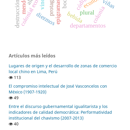
colonial economy
economía
mendoza
viñas
vino
colonia
plural
bebida
diezmos
departamentos
Artículos más leídos
Lugares de origen y el desarrollo de zonas de comercio
local chino en Lima, Perú
113
El compromiso intelectual de José Vasconcelos con
México (1907-1920)
49
Entre el discurso gubernamental igualitarista y los
indicadores de calidad democrática: Performatividad
institucional del chavismo (2007-2013)
40