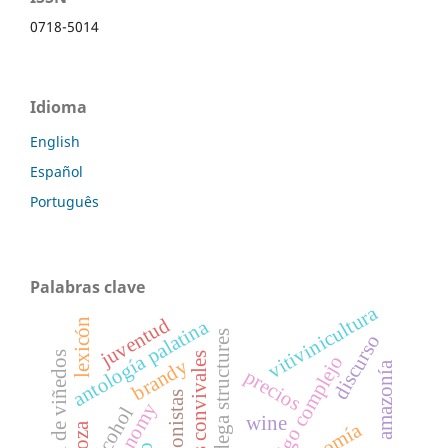
0718-5014
Idioma
English
Español
Português
Palabras clave
vitivinicultura
juventud
antología palatina
lexicón
bodega structures
discurso
destrucción de viñedos
epigramas convivales
código complejo
brandy
amazonía
precios
protagonistas
alcohol
wine