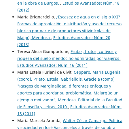
en la obra de Burgos.
,
Estudios Avanzados: Núm. 18
(2012)
María Brignardello,
¿Escasez de agua en el siglo XXI?
Formas de apropiación, distribución y uso del recurso
hídrico por parte de productores vitivinícolas de
Maipú, Mendoza
,
Estudios Avanzados: Núm. 20
(2013)
Teresa Alicia Giamportone,
Frutas, frutos, cultivos y
riqueza del suelo mendocino admiradas por viajeros
,
Estudios Avanzados: Núm. 16 (2011)
María Estela Furlani de Civit,
Cepparo, María Eugenia
(coord), Prieto, Estela; Gabrielidis, Graciela (comp)
"Rasgos de Marginalidad, diferentes enfoques y
aportes para abordar su problemática. Malargüe un
ejemplo motivador”, Mendoza, Editorial de la Facultad
de Filosofía y Letras, 2010
,
Estudios Avanzados: Núm.
15 (2011)
María Marcela Aranda,
Walter César Camargo. Política
y sociedad en José Vasconcelos a través de su obra