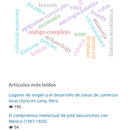
antología palatina
diezmos
epigramas convivales
lexicón
viñas
vino
colonial economy
brandy
historia económica
economía
vitivinicultura
amazonía
código complejo
wine
archaeology
mendoza
precios
juventud
colonia
discurso
bebida
Artículos más leídos
Lugares de origen y el desarrollo de zonas de comercio
local chino en Lima, Perú
195
El compromiso intelectual de José Vasconcelos con
México (1907-1920)
54