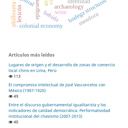
philloxera vastatrix
plural
bodega structures
identidad
archaeology
lexicón
wine
bebida
mendoza
colonial economy
Artículos más leídos
Lugares de origen y el desarrollo de zonas de comercio
local chino en Lima, Perú
113
El compromiso intelectual de José Vasconcelos con
México (1907-1920)
49
Entre el discurso gubernamental igualitarista y los
indicadores de calidad democrática: Performatividad
institucional del chavismo (2007-2013)
40