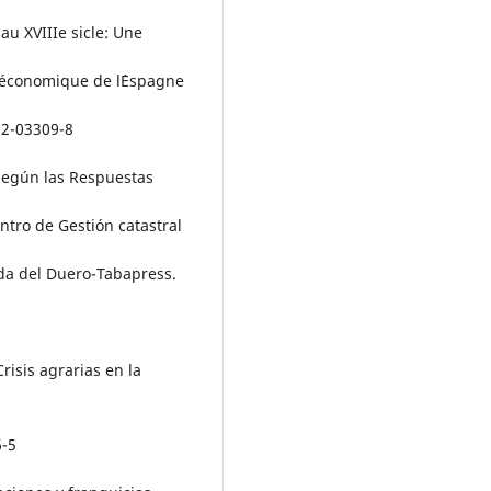
au XVIIIe sicle: Une
d économique de l´Espagne
222-03309-8
 Según las Respuestas
tro de Gestión catastral
da del Duero-Tabapress.
risis agrarias en la
6-5