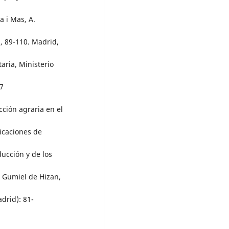
a i Mas, A.
), 89-110. Madrid,
aria, Ministerio
7
ción agraria en el
ficaciones de
ucción y de los
: Gumiel de Hizan,
drid): 81-