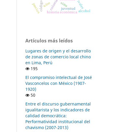
wine
vino
precios
juventud
alcohol
historia económica
Artículos más leídos
Lugares de origen y el desarrollo
de zonas de comercio local chino
en Lima, Perú
195
El compromiso intelectual de José
Vasconcelos con México (1907-
1920)
50
Entre el discurso gubernamental
igualitarista y los indicadores de
calidad democrática:
Performatividad institucional del
chavismo (2007-2013)