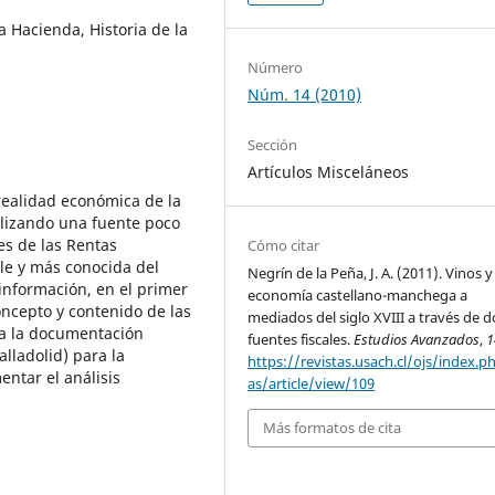
a Hacienda, Historia de la
Número
Núm. 14 (2010)
Sección
Artículos Misceláneos
 realidad económica de la
ilizando una fuente poco
es de las Rentas
Cómo citar
le y más conocida del
Negrín de la Peña, J. A. (2011). Vinos y
 información, en el primer
economía castellano-manchega a
oncepto y contenido de las
mediados del siglo XVIII a través de d
s a la documentación
fuentes fiscales.
Estudios Avanzados
,
1
lladolid) para la
https://revistas.usach.cl/ojs/index.p
entar el análisis
as/article/view/109
Más formatos de cita