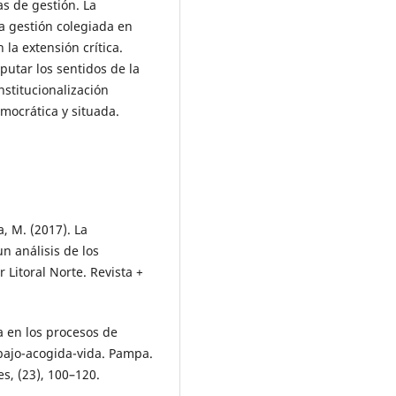
as de gestión. La
a gestión colegiada en
la extensión crítica.
putar los sentidos de la
nstitucionalización
mocrática y situada.
a, M. (2017). La
n análisis de los
 Litoral Norte. Revista +
a en los procesos de
ajo-acogida-vida. Pampa.
es, (23), 100–120.