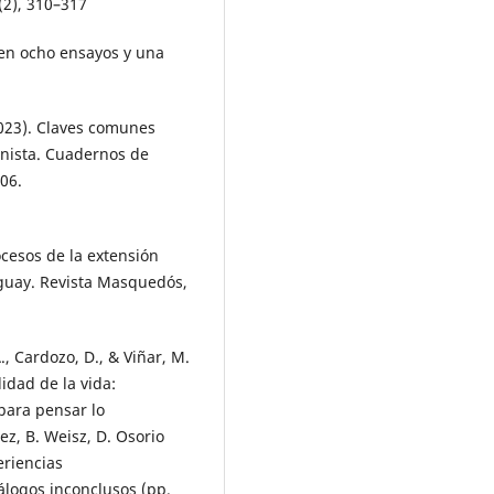
(2), 310–317
d en ocho ensayos y una
023). Claves comunes
minista. Cuadernos de
06.
ocesos de la extensión
uguay. Revista Masquedós,
, Cardozo, D., & Viñar, M.
idad de la vida:
 para pensar lo
ez, B. Weisz, D. Osorio
eriencias
álogos inconclusos (pp.