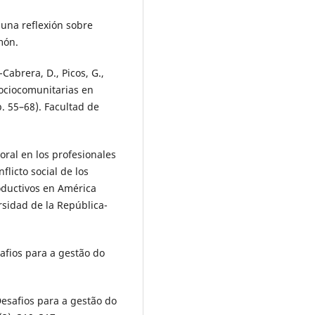
 una reflexión sobre
món.
-Cabrera, D., Picos, G.,
 sociocomunitarias en
p. 55–68). Facultad de
moral en los profesionales
flicto social de los
oductivos en América
rsidad de la República-
safios para a gestão do
 Desafios para a gestão do