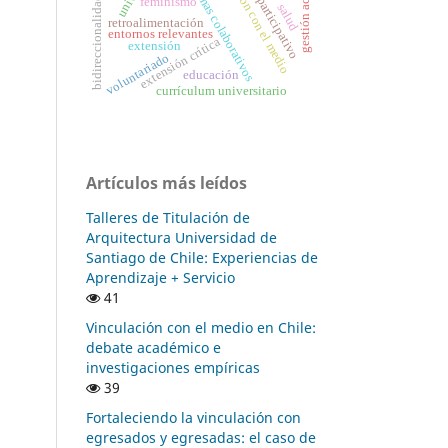
vinculación con el medio
gestión académica
diálogo participativo
programas colaborativos
bidireccionalidad
feminismo
salud
retroalimentación
entornos relevantes
extensión crítica
extensión
voluntariado
educación
currículum universitario
Artículos más leídos
Talleres de Titulación de
Arquitectura Universidad de
Santiago de Chile: Experiencias de
Aprendizaje + Servicio
41
Vinculación con el medio en Chile:
debate académico e
investigaciones empíricas
39
Fortaleciendo la vinculación con
egresados y egresadas: el caso de