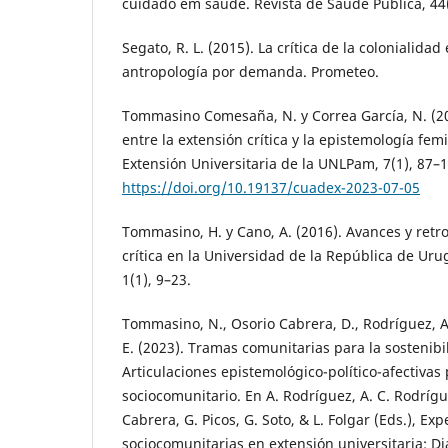
cuidado em saúde. Revista de Saúde Pública, 44
Segato, R. L. (2015). La crítica de la colonialida
antropología por demanda. Prometeo.
Tommasino Comesaña, N. y Correa García, N. (2
entre la extensión crítica y la epistemología fe
Extensión Universitaria de la UNLPam, 7(1), 87–1
https://doi.org/10.19137/cuadex-2023-07-05
Tommasino, H. y Cano, A. (2016). Avances y retr
crítica en la Universidad de la República de Ur
1(1), 9–23.
Tommasino, N., Osorio Cabrera, D., Rodríguez, A.
E. (2023). Tramas comunitarias para la sostenibil
Articulaciones epistemológico-político-afectivas
sociocomunitario. En A. Rodríguez, A. C. Rodrígu
Cabrera, G. Picos, G. Soto, & L. Folgar (Eds.), Exp
sociocomunitarias en extensión universitaria: Di