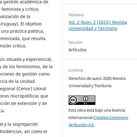
 la gestión académica de
feminista y crítica,
Número
nalización de la
Vol. 2 Núm. 2 (2025): Revista
Uruguay). El objetivo
Universidad y Territorio
una práctica política,
feminizada, que resulta
Sección
sión crítica.
Artículos
is situado y experiencial,
es de los feminismos, de la
Licencia
epciones de gestión como
Derechos de autor 2026 Revista
encia de la Unidad
Universidad y Territorio
egional (Cenur) Litoral
iones micropolíticas que
nción de extensión y de
Esta obra está bajo una licencia
ca.
internacional
Creative Commons
al y la segregación
Atribución 4.0
.
isidencias, así como el