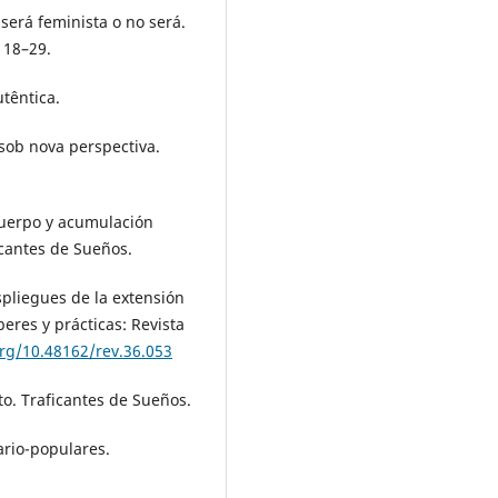
ca será feminista o no será.
 18–29.
têntica.
 sob nova perspectiva.
 cuerpo y acumulación
ficantes de Sueños.
despliegues de la extensión
beres y prácticas: Revista
org/10.48162/rev.36.053
to. Traficantes de Sueños.
ario-populares.