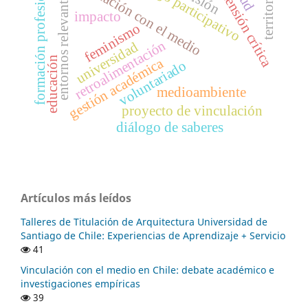
diálogo participativo
vinculación con el medio
formación profesional
extensión crítica
territorio
entornos relevantes
impacto
feminismo
retroalimentación
universidad
educación
gestión académica
voluntariado
medioambiente
proyecto de vinculación
diálogo de saberes
Artículos más leídos
Talleres de Titulación de Arquitectura Universidad de
Santiago de Chile: Experiencias de Aprendizaje + Servicio
41
Vinculación con el medio en Chile: debate académico e
investigaciones empíricas
39