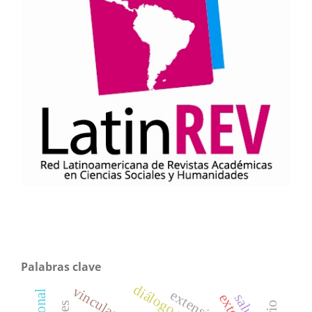
Palabras clave
extensión
salud