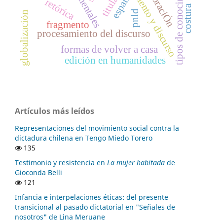
conocimiento y discurso
tipos de conocimiento
valoraciÓn
titulares
españa
retórica
costura
pnld
globalización
fragmento
procesamiento del discurso
formas de volver a casa
edición en humanidades
Artículos más leídos
Representaciones del movimiento social contra la
dictadura chilena en Tengo Miedo Torero
135
Testimonio y resistencia en
La mujer habitada
de
Gioconda Belli
121
Infancia e interpelaciones éticas: del presente
transicional al pasado dictatorial en "Señales de
nosotros" de Lina Meruane