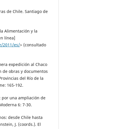
eras de Chile. Santiago de
a Alimentación y la
en línea]
e/2011/es/
> (consultado
imera expedición al Chaco
ón de obras y documentos
Provincias del Río de la
une: 165-192.
ón: por una ampliación de
 Moderna 6: 7-30.
nos: desde Chile hasta
tein, J. (coords.). El