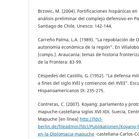
Brzovic, M. (2004). Fortificaciones hispánicas en 
análisis preliminar del complejo defensivo en P
Santiago de Chile, Unesco: 142-144.
Carreño Palma, L.A. (1989). “La repoblación de O
autonomía económica de la región”. En Villalobos
(comps.). Araucanía: temas de historia fronteri
de la Frontera: 83-99.
Céspedes del Castillo, G. (1952). “La defensa mi
a fines del siglo XVII y comienzos del XVIII”. Esc
Hispanoamericanos IX: 235-275.
Contreras, C. (2007). Koyang: parlamento y prot
mapuche-castellana siglos XVI-XIX. Suecia, Cen
Mapuche [en línea]
http://fdcl-
berlin.de/fileadmin/fdcl/Publikationen/Koyang-
en-la-Diplomacia-mapuche
-castellana-Carlos-C