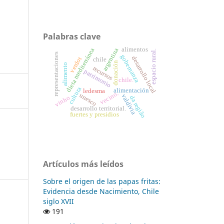
Palabras clave
alimentos
dieta mediterránea
argentina
espacio rural.
representaciones
gobernanza
desarrollo local
verdot
chile
donación
alimento
recursos
patrimonio
chile.
cultura
alimentación
ledesma
vecino.
unesco
valdivia
da região
vinho
desarrollo territorial.
fuertes y presidios
Artículos más leídos
Sobre el origen de las papas fritas:
Evidencia desde Nacimiento, Chile
siglo XVII
191