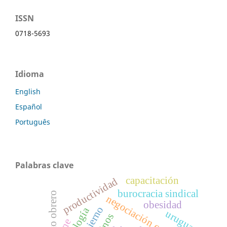
ISSN
0718-5693
Idioma
English
Español
Português
Palabras clave
capacitación
productividad
burocracia sindical
negociación colectiva.
obesidad
uruguay