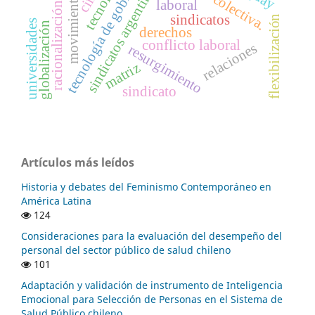
movimiento obrero
tecnología de gobierno
tecnología
sindicatos argentinos
cine
laboral
racionalización
sindicatos
flexibilización
universidades
globalización
derechos
conflicto laboral
relaciones
resurgimiento
matriz
sindicato
Artículos más leídos
Historia y debates del Feminismo Contemporáneo en
América Latina
124
Consideraciones para la evaluación del desempeño del
personal del sector público de salud chileno
101
Adaptación y validación de instrumento de Inteligencia
Emocional para Selección de Personas en el Sistema de
Salud Público chileno