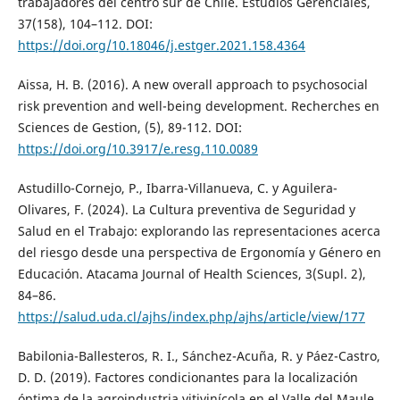
trabajadores del centro sur de Chile. Estudios Gerenciales,
37(158), 104–112. DOI:
https://doi.org/10.18046/j.estger.2021.158.4364
Aissa, H. B. (2016). A new overall approach to psychosocial
risk prevention and well-being development. Recherches en
Sciences de Gestion, (5), 89-112. DOI:
https://doi.org/10.3917/e.resg.110.0089
Astudillo-Cornejo, P., Ibarra-Villanueva, C. y Aguilera-
Olivares, F. (2024). La Cultura preventiva de Seguridad y
Salud en el Trabajo: explorando las representaciones acerca
del riesgo desde una perspectiva de Ergonomía y Género en
Educación. Atacama Journal of Health Sciences, 3(Supl. 2),
84–86.
https://salud.uda.cl/ajhs/index.php/ajhs/article/view/177
Babilonia-Ballesteros, R. I., Sánchez-Acuña, R. y Páez-Castro,
D. D. (2019). Factores condicionantes para la localización
óptima de la agroindustria vitivinícola en el Valle del Maule,