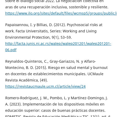
sobre el diálogo social 2022. La negociación colectiva en
aras de una recuperación inclusiva, sostenible y resiliente.
https://www.ilo.org/sites/default/files/wcmsp5/groups/pub
Papaioannou, I. y Billias, D. (2012). Psychosocial risks at
work. Facta Universitatis, Series: Working and Living
Environmental Protection, 9(1), 53–59.
http://facta.junis.ni.ac.rs/walep/walep201201/walep201201-
06.pdf
Reynaldos-Quinteros, C., Gray-Gariazzo, N. y Alfaro-
Montecino, B. D. (2015). Riesgo en salud mental y burnout
en docentes de establecimientos municipales. UCMaule
Revista Académica, (49).
https://revistaucmaule.ucm.cl/article/view/24
Romero-Rodríguez, J. M., Pombo, L. y Martínez-Domingo, J.
A. (2023). Implementación de los dispositivos móviles en
educación superior: casos de buenas prácticas docentes.
EDMETIC, Revista de Educación Mediática y TIC, 12(1), art. 6.