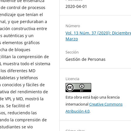
ambiente de enseñanza
2020-04-01
de control de procesos
rendizaje que tenían el
nal, y que perduraban a
Número
ación constructiva entre
Vol. 13 Núm. 37 (2020): Diciembre
es auténticas y un
Marzo
s elementos gráficos
echa de bloques
Sección
acilitan la comprensión de
Gestión de Personas
L muestra todo el sistema
 los diferentes MD
tabletas y teléfonos
Licencia
 conocidos y fáciles de
ativa del rendimiento de
Esta obra está bajo una licencia
 de VPL y MD, mostró la
internacional
Creative Commons
. Se facilitó el
Atribución 4.0
.
sos, reduciendo las
orando la comprensión de
studiantes se vio
Cómo citar