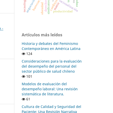
conflicto laboral
racionalización
derechos
matriz
obesidad
productividad
 -
Artículos más leídos
Historia y debates del Feminismo
Contemporáneo en América Latina
124
Consideraciones para la evaluación
del desempeño del personal del
sector público de salud chileno
101
Modelos de evaluación del
desempeño laboral: Una revisión
sistemática de literatura.
61
Cultura de Calidad y Seguridad del
Paciente: Una Revisión Narrativa