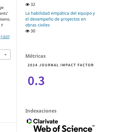
32
ge
La habilidad empática del equipo y
ents’
el desempeño de proyectos en
stems.
obras civiles
 Y
30
v13i37
Métricas
Indexaciones