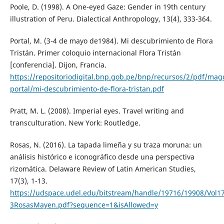
Poole, D. (1998). A One-eyed Gaze: Gender in 19th century
illustration of Peru. Dialectical Anthropology, 13(4), 333-364.
Portal, M. (3-4 de mayo de1984). Mi descubrimiento de Flora
Tristán. Primer coloquio internacional Flora Tristán
[conferencia]. Dijon, Francia.
https://repositoriodigital.bnp.gob.pe/bnp/recursos/2/pdf/mag
portal/mi-descubrimiento-de-flora-tristan.pdf
Pratt, M. L. (2008). Imperial eyes. Travel writing and
transculturation. New York: Routledge.
Rosas, N. (2016). La tapada limeña y su traza moruna: un
análisis histórico e iconográfico desde una perspectiva
rizomática. Delaware Review of Latin American Studies,
17(3), 1-13.
https://udspace.udel.edu/bitstream/handle/19716/19908/Vol17
3RosasMayen.pdf?sequence=1&isAllowed=y