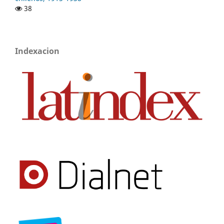
38
Indexacion