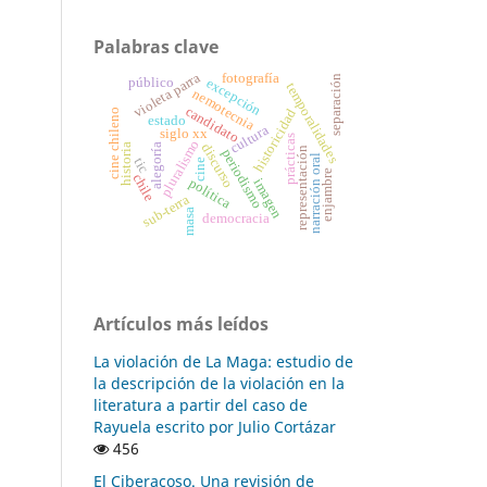
Palabras clave
violeta parra
fotografía
separación
público
excepción
temporalidades
nemotecnia
candidato
historicidad
cine chileno
estado
cultura
siglo xx
prácticas
pluralismo
discurso
historia
alegoría
representación
periodismo
narración oral
tic
cine
enjambre
chile
política
imagen
sub-terra
masa
democracia
Artículos más leídos
La violación de La Maga: estudio de
la descripción de la violación en la
literatura a partir del caso de
Rayuela escrito por Julio Cortázar
456
El Ciberacoso. Una revisión de