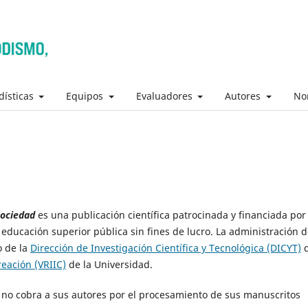
dísticas
Equipos
Evaluadores
Autores
No
sociedad
es una publicación científica patrocinada y financiada por 
e educación superior pública sin fines de lucro. La administración 
o de la
Dirección de Investigación Científica y Tecnológica (DICYT)
reación (VRIIC)
de la Universidad.
sta no cobra a sus autores por el procesamiento de sus manuscritos