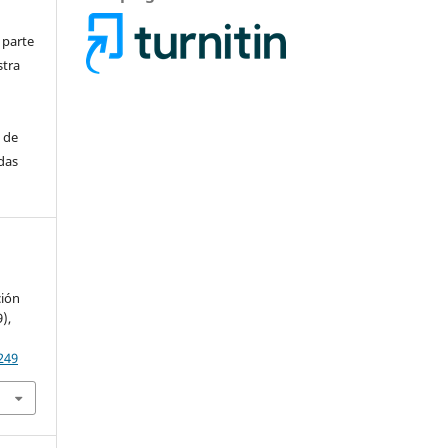
 parte
stra
s de
adas
ción
9),
249