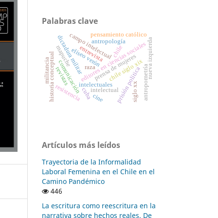
Palabras clave
pensamiento católico
campo intelectual
dictadura militar
nueva izquierda
antropología
editores en ciencias sociales
chile
entrevista
mapuche
eliseo verón
historia conceptual
prensa de mujeres
militancia
chile siglo xix
comunicación
raza
antropometría
prisión política
revistas
siglo xx
intelectuales
resistencia
cuba
intelectual
cine
Artículos más leídos
Trayectoria de la Informalidad
Laboral Femenina en el Chile en el
Camino Pandémico
446
La escritura como reescritura en la
narrativa sobre hechos reales. De