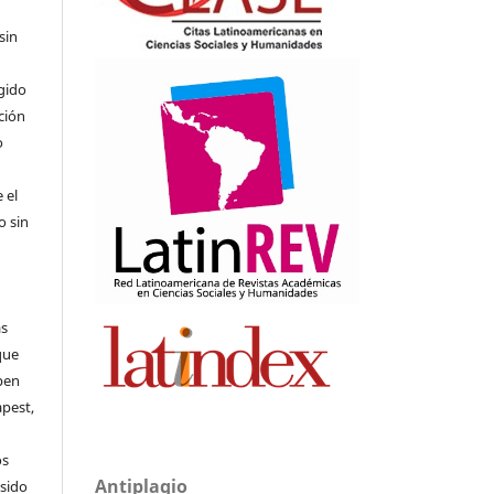
sin
,
gido
ición
o
 el
o sin
as
que
pen
apest,
os
Antiplagio
 sido