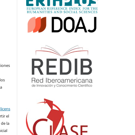
ciones
dos
 a
licens
ir el
 de la
icial