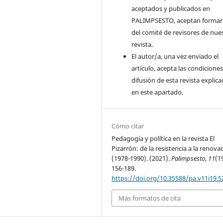
aceptados y publicados en
PALIMPSESTO, aceptan formar
del comité de revisores de nue
revista.
El autor/a, una vez enviado el
artículo, acepta las condicione
difusión de esta revista explic
en este apartado.
Cómo citar
Pedagogía y política en la revista El
Pizarrón: de la resistencia a la renova
(1978-1990). (2021).
Palimpsesto
,
11
(1
156-189.
https://doi.org/10.35588/pa.v11i19.5
Más formatos de cita