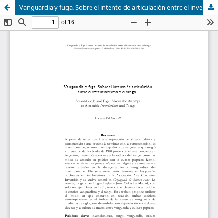
Vanguardia y fuga. Sobre el intento de articulación entre el invencionismo y el tango