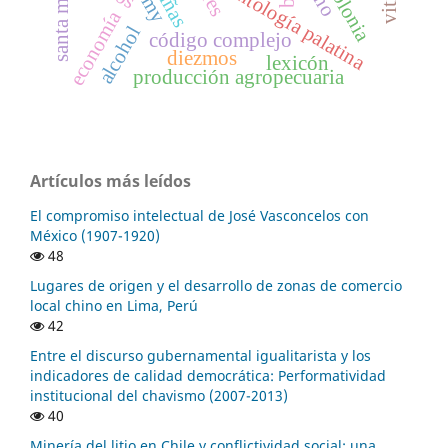
antología palatina
colonia
viñas
economía
alcohol
código complejo
diezmos
lexicón
producción agropecuaria
Artículos más leídos
El compromiso intelectual de José Vasconcelos con
México (1907-1920)
48
Lugares de origen y el desarrollo de zonas de comercio
local chino en Lima, Perú
42
Entre el discurso gubernamental igualitarista y los
indicadores de calidad democrática: Performatividad
institucional del chavismo (2007-2013)
40
Minería del litio en Chile y conflictividad social: una