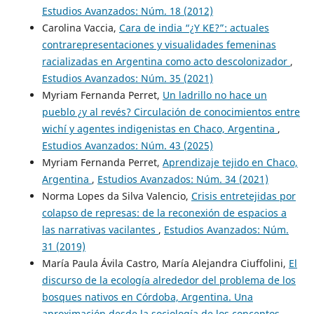
Estudios Avanzados: Núm. 18 (2012)
Carolina Vaccia,
Cara de india “¿Y KE?”: actuales
contrarepresentaciones y visualidades femeninas
racializadas en Argentina como acto descolonizador
,
Estudios Avanzados: Núm. 35 (2021)
Myriam Fernanda Perret,
Un ladrillo no hace un
pueblo ¿y al revés? Circulación de conocimientos entre
wichí y agentes indigenistas en Chaco, Argentina
,
Estudios Avanzados: Núm. 43 (2025)
Myriam Fernanda Perret,
Aprendizaje tejido en Chaco,
Argentina
,
Estudios Avanzados: Núm. 34 (2021)
Norma Lopes da Silva Valencio,
Crisis entretejidas por
colapso de represas: de la reconexión de espacios a
las narrativas vacilantes
,
Estudios Avanzados: Núm.
31 (2019)
María Paula Ávila Castro, María Alejandra Ciuffolini,
El
discurso de la ecología alrededor del problema de los
bosques nativos en Córdoba, Argentina. Una
aproximación desde la sociología de los conceptos
,