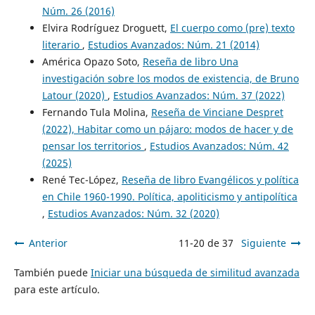
Núm. 26 (2016)
Elvira Rodríguez Droguett,
El cuerpo como (pre) texto
literario
,
Estudios Avanzados: Núm. 21 (2014)
América Opazo Soto,
Reseña de libro Una
investigación sobre los modos de existencia, de Bruno
Latour (2020)
,
Estudios Avanzados: Núm. 37 (2022)
Fernando Tula Molina,
Reseña de Vinciane Despret
(2022), Habitar como un pájaro: modos de hacer y de
pensar los territorios
,
Estudios Avanzados: Núm. 42
(2025)
René Tec-López,
Reseña de libro Evangélicos y política
en Chile 1960-1990. Política, apoliticismo y antipolítica
,
Estudios Avanzados: Núm. 32 (2020)
Anterior
11-20 de 37
Siguiente
También puede
Iniciar una búsqueda de similitud avanzada
para este artículo.