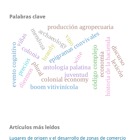
Palabras clave
producción agropecuaria
mendoza
archaeology
epigramas convivales
viñas
vino
historia de la hacienda
evento cognitivo
brandy
discurso
colonia
código complejo
wine
economía
precios
lexicón
plural
antología palatina
diezmos
juventud
colonial economy
boom vitivinícola
Artículos más leídos
Lugares de origen y el desarrollo de zonas de comercio