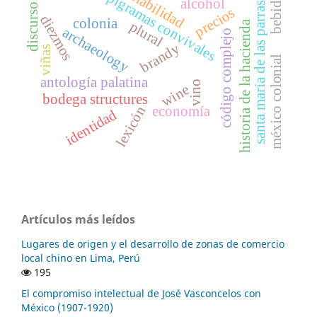
sociabilidad
epigramas convivales
bebida
alcohol
santa maría de las parras
discurso
precios
diezmos
colonia
historia de la hacienda
plural
archaeology
código complejo
brandy
viñas
méxico colonial
antología palatina
vino
wine
bodega structures
lexicón
economía
identidad
Artículos más leídos
Lugares de origen y el desarrollo de zonas de comercio
local chino en Lima, Perú
195
El compromiso intelectual de José Vasconcelos con
México (1907-1920)