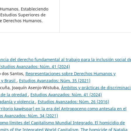
os Humanos. Estableciendo
e Estudios Superiores de
 de Derechos Humanos.
ncia del derecho fundamental al trabajo para la inclusión social d
Estudios Avanzados: Núm. 41 (2024)
o dos Santos,
Representaciones sobre Derechos Humanos y
 y Brasil
,
Estudios Avanzados: Núm. 35 (2021)
cuña, Joaquín Asenjo-Wistuba,
Ámbitos y prácticas de discriminac
 de la otredad
,
Estudios Avanzados: Núm. 41 (2024)
adanía y violencia
,
Estudios Avanzados: Núm. 26 (2016)
rritorio kawésqar) en la era del Antropoceno como antesala en el
os Avanzados: Núm. 34 (2021)
omo límites del Capitalismo Mundial Integrado. El homicidio de
limits of the Integrated World Capitalism. The homicide of Natalia