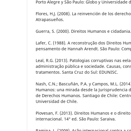
Porto Alegre y São Paulo: Globo y Universidade 
Flores, H.J. (2008). La reinvención de los derech
Atrapasueños.
Guerra, S. (2000). Direitos Humanos e cidadania.
Lafer, C. (1988). A reconstrução dos Direitos H
pensamento de Hannah Arendt. São Paulo: Comp
Leal, R.G. (2013). Patologias corruptivas nas eel
administração pública e sociedade. Causas, con
tratamentos. Santa Cruz do Sul: EDUNISC.
Nash, C.N.; Bascuñán, P.A. y Campos, M.L. (2014
Humanos: una mirada desde la Jurisprudencia d
de Derechos Humanos. Santiago de Chile: Cent
Universidad de Chile.
Piovesan, F. (2013). Direitos Humanos e o direito
internacional. 14° ed. São Paulo: Saraiva.
Ramina, L. (2009). Ação internacional contra a c