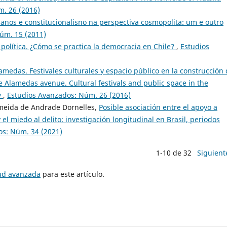
m. 26 (2016)
anos e constitucionalisno na perspectiva cosmopolita: um e outro
úm. 15 (2011)
 política. ¿Cómo se practica la democracia en Chile?
,
Estudios
amedas. Festivales culturales y espacio público en la construcción
 Alamedas avenue. Cultural festivals and public space in the
y
,
Estudios Avanzados: Núm. 26 (2016)
lmeida de Andrade Dornelles,
Posible asociación entre el apoyo a
 miedo al delito: investigación longitudinal en Brasil, periodos
os: Núm. 34 (2021)
1-10 de 32
Siguient
tud avanzada
para este artículo.