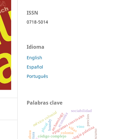
ISSN
0718-5014
Idioma
English
Español
Português
Palabras clave
sociabilidad
méxico colonial
economía
archaeology
epigramas convivales
precios
brandy
plural
vino
viñas
antología palatina
discurso
mendoza
colonia
código complejo