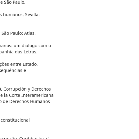
de São Paulo.
os humanos. Sevilla:
 São Paulo: Atlas.
umanos: um diálogo com o
anhia das Letras.
ações entre Estado,
sequências e
). Corrupción y Derechos
e la Corte Interamericana
ro de Derechos Humanos
 constitucional
orrupção. Curitiba: Juruá