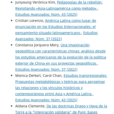
Junyoung Verónica Kim,
Pedagogías de la rebelión:
Revisitando «Asia-Latinoamérica como método»
,
Estudios Avanzados: Núm. 43 (2025)
Cristian Lorenzo,
América Latina como lugar de
enunciación en los Estudios Internacionales: el
pensamiento situado latinoamericano
,
Estudios
Avanzados: Núm. 37 (2022)
Constanza Jorquera Mery,
Una imaginación
geopolítica con características chinas: análisis desde
los estudios americanos de la evolución de la política
exterior de China en sus proyectos geopolíticos
,
Estudios Avanzados: Núm. 37 (2022)
Monica DeHart, Carol Chan,
Estudios transregionales:
Propuestas metodológicas y teóricas para aproximar
las relaciones y los vínculos históricos y
contemporáneos entre Asia y América Latina
,
Estudios Avanzados: Núm. 43 (2025)
Aldana Clemente,
De las doctrinas Drago y Haya de la
Torre a la “integración solidaria” de Puig: bases