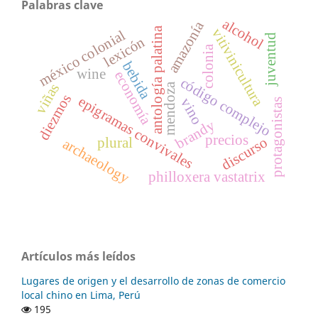
Palabras clave
alcohol
amazonía
antología palatina
vitivinicultura
méxico colonial
juventud
lexicón
colonia
bebida
wine
economía
código complejo
mendoza
viñas
diezmos
epigramas convivales
vino
protagonistas
brandy
precios
discurso
plural
archaeology
philloxera vastatrix
Artículos más leídos
Lugares de origen y el desarrollo de zonas de comercio
local chino en Lima, Perú
195