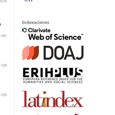
49-75
Indexaciones
a
-101
-130
-153