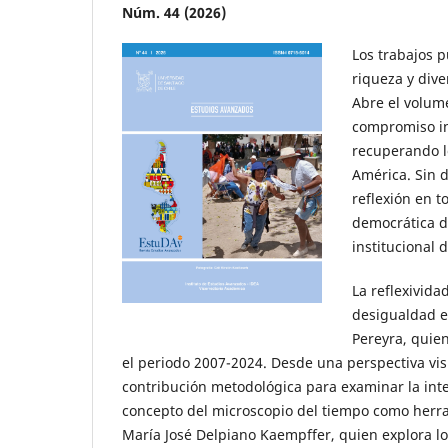
Núm. 44 (2026)
Los trabajos 
riqueza y dive
Abre el volum
compromiso in
recuperando l
América. Sin d
reflexión en t
democrática d
institucional 
La reflexivida
desigualdad en
Pereyra, quie
el periodo 2007-2024. Desde una perspectiva visu
contribución metodológica para examinar la int
concepto del microscopio del tiempo como herram
María José Delpiano Kaempffer, quien explora lo