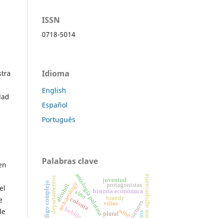
ISSN
0718-5014
Idioma
stra
English
dad
Español
Português
Palabras clave
en
antología palatina
producción agropecuaria
departamentos
juventud
código complejo
archaeology
protagonistas
alcohol
el
historia económica
vino
brandy
e
colonia
viñas
bebida
de
wine
plural