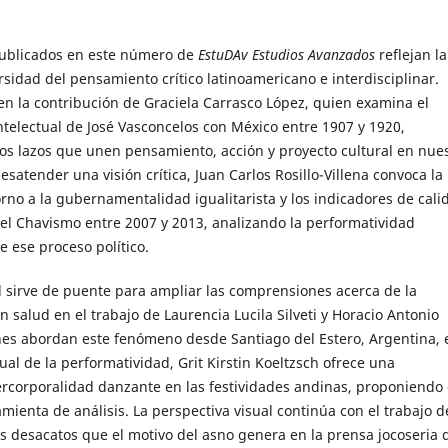
publicados en este número de
EstuDAv Estudios Avanzados
reflejan la
rsidad del pensamiento crítico latinoamericano e interdisciplinar.
en la contribución de Graciela Carrasco López, quien examina el
telectual de José Vasconcelos con México entre 1907 y 1920,
os lazos que unen pensamiento, acción y proyecto cultural en nue
esatender una visión crítica, Juan Carlos Rosillo-Villena convoca la
orno a la gubernamentalidad igualitarista y los indicadores de cali
el Chavismo entre 2007 y 2013, analizando la performatividad
de ese proceso político.
d sirve de puente para ampliar las comprensiones acerca de la
 salud en el trabajo de Laurencia Lucila Silveti y Horacio Antonio
nes abordan este fenómeno desde Santiago del Estero, Argentina, 
al de la performatividad, Grit Kirstin Koeltzsch ofrece una
ercorporalidad danzante en las festividades andinas, proponiendo 
ienta de análisis. La perspectiva visual continúa con el trabajo d
s desacatos que el motivo del asno genera en la prensa jocoseria 