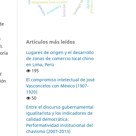
bodega structures
diezmos
epigramas convivales
economía
precios
lexicón
de
a
Artículos más leídos
o,
Lugares de origen y el desarrollo
oría
de zonas de comercio local chino
en Lima, Perú
195
z
El compromiso intelectual de José
ión
Vasconcelos con México (1907-
1920)
50
Entre el discurso gubernamental
igualitarista y los indicadores de
calidad democrática:
Performatividad institucional del
chavismo (2007-2013)