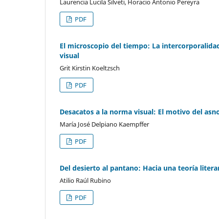
Laurencia Lucila Silveti, Horacio Antonio Pereyra
PDF
El microscopio del tiempo: La intercorporalid
visual
Grit Kirstin Koeltzsch
PDF
Desacatos a la norma visual: El motivo del asno 
María José Delpiano Kaempffer
PDF
Del desierto al pantano: Hacia una teoría literar
Atilio Raúl Rubino
PDF