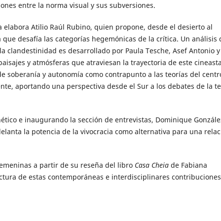
siones entre la norma visual y sus subversiones.
la elabora Atilio Raúl Rubino, quien propone, desde el desierto al
 que desafía las categorías hegemónicas de la crítica. Un análisis 
 la clandestinidad es desarrollado por Paula Tesche, Asef Antonio y
isajes y atmósferas que atraviesan la trayectoria de este cineast
e de soberanía y autonomía como contrapunto a las teorías del centr
ente, aportando una perspectiva desde el Sur a los debates de la te
ético e inaugurando la sección de entrevistas, Dominique Gonzále
lanta la potencia de la vivocracia como alternativa para una relac
emeninas a partir de su reseña del libro
Casa Cheia
de Fabiana
ectura de estas contemporáneas e interdisciplinares contribuciones