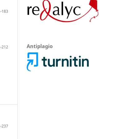
-183
Antiplagio
-212
-237